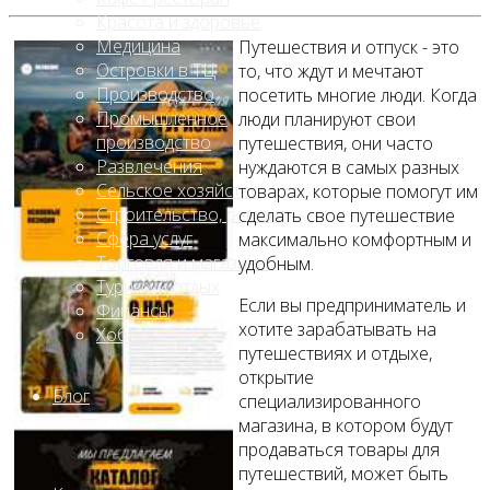
Красота и здоровье
Медицина
Путешествия и отпуск - это
Островки в ТЦ
то, что ждут и мечтают
Производство
посетить многие люди. Когда
Промышленное
люди планируют свои
производство
путешествия, они часто
Развлечения
нуждаются в самых разных
Сельское хозяйство
товарах, которые помогут им
Строительство, ремонт
сделать свое путешествие
Сфера услуг
максимально комфортным и
Торговля и магазины
удобным.
Туризм и отдых
Если вы предприниматель и
Финансы
хотите зарабатывать на
Хобби
путешествиях и отдыхе,
открытие
Блог
специализированного
магазина, в котором будут
продаваться товары для
путешествий, может быть