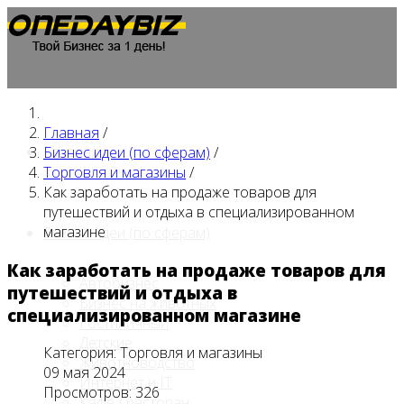
Главная
/
Главная
Бизнес идеи (по сферам)
/
Торговля и магазины
/
Как заработать на продаже товаров для
путешествий и отдыха в специализированном
магазине
Бизнес идеи (по сферам)
Как заработать на продаже товаров для
Автобизнес
путешествий и отдыха в
Бизнес на животных
специализированном магазине
Гостиничный
Детские
Категория:
Торговля и магазины
Животноводство
09 мая 2024
Интернет и IT
Просмотров: 326
Кафе / ресторан