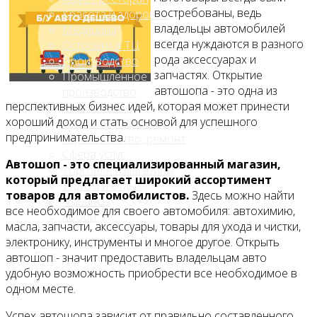
востребованы, ведь
Красота и здоровье
владельцы автомобилей
Медицина
всегда нуждаются в разного
Островки в ТЦ
рода аксессуарах и
Производство
запчастях. Открытие
Промышленное
автошопа - это одна из
производство
перспективных бизнес идей, которая может принести
Развлечения
хороший доход и стать основой для успешного
Сельское хозяйство
предпринимательства.
Строительство, ремонт
Сфера услуг
Автошоп - это специализированный магазин,
Торговля и магазины
который предлагает широкий ассортимент
Туризм и отдых
товаров для автомобилистов.
Здесь можно найти
Финансы
все необходимое для своего автомобиля: автохимию,
Хобби
масла, запчасти, аксессуары, товары для ухода и чистки,
электронику, инструменты и многое другое. Открыть
Блог
автошоп - значит предоставить владельцам авто
удобную возможность приобрести все необходимое в
одном месте.
Успех автошопа зависит от правильно составленного