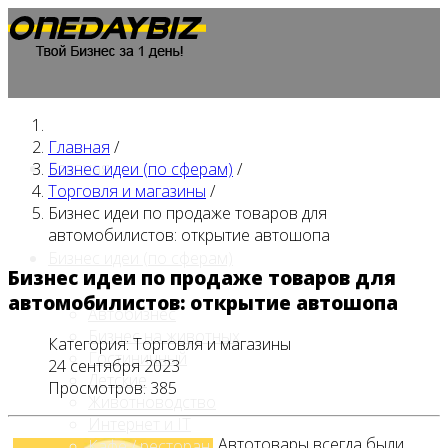
Главная
/
Главная
Бизнес идеи (по сферам)
/
Торговля и магазины
/
Бизнес идеи по продаже товаров для
автомобилистов: открытие автошопа
Бизнес идеи (по сферам)
Бизнес идеи по продаже товаров для
автомобилистов: открытие автошопа
Автобизнес
Бизнес на животных
Категория:
Торговля и магазины
Гостиничный
24 сентября 2023
Детские
Просмотров: 385
Животноводство
Интернет и IT
Автотовары всегда были
Кафе / ресторан