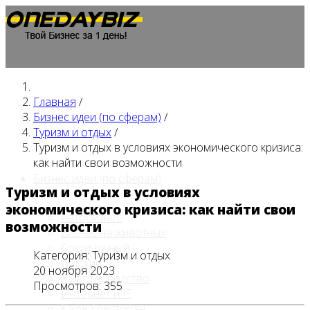
Главная
/
Главная
Бизнес идеи (по сферам)
/
Туризм и отдых
/
Туризм и отдых в условиях экономического кризиса:
как найти свои возможности
Бизнес идеи (по сферам)
Туризм и отдых в условиях
экономического кризиса: как найти свои
Автобизнес
возможности
Бизнес на животных
Гостиничный
Категория:
Туризм и отдых
Детские
20 ноября 2023
Животноводство
Просмотров: 355
Интернет и IT
Кафе / ресторан