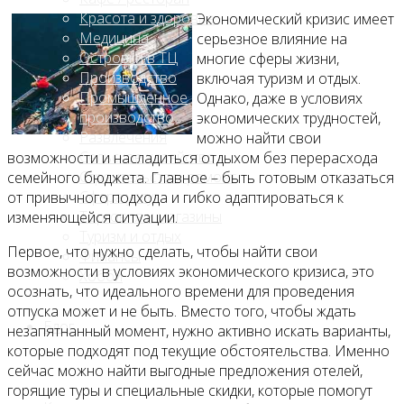
Красота и здоровье
Экономический кризис имеет
Медицина
серьезное влияние на
Островки в ТЦ
многие сферы жизни,
Производство
включая туризм и отдых.
Промышленное
Однако, даже в условиях
производство
экономических трудностей,
Развлечения
можно найти свои
Сельское хозяйство
возможности и насладиться отдыхом без перерасхода
Строительство, ремонт
семейного бюджета. Главное – быть готовым отказаться
Сфера услуг
от привычного подхода и гибко адаптироваться к
Торговля и магазины
изменяющейся ситуации.
Туризм и отдых
Первое, что нужно сделать, чтобы найти свои
Финансы
возможности в условиях экономического кризиса, это
Хобби
осознать, что идеального времени для проведения
отпуска может и не быть. Вместо того, чтобы ждать
Блог
незапятнанный момент, нужно активно искать варианты,
которые подходят под текущие обстоятельства. Именно
сейчас можно найти выгодные предложения отелей,
горящие туры и специальные скидки, которые помогут