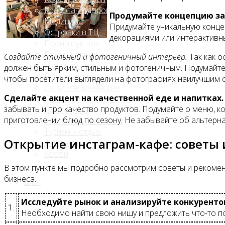
Красота и здоровье
Продумайте концепцию за
Медицина
Придумайте уникальную конце
Островки в ТЦ
декорациями или интерактивн
Производство
Промышленное
Создайте стильный и фотогеничный интерьер.
Так как о
производство
должен быть ярким, стильным и фотогеничным. Подумайте 
Развлечения
чтобы посетители выглядели на фотографиях наилучшим 
Сельское хозяйство
Сделайте акцент на качественной еде и напитках.
Строительство, ремонт
забывать и про качество продуктов. Подумайте о меню, к
Сфера услуг
приготовлении блюд по сезону. Не забывайте об альтерна
Торговля и магазины
Туризм и отдых
Открытие инстаграм-кафе: советы
Финансы
Хобби
В этом пункте мы подробно рассмотрим советы и рекомен
бизнеса.
Блог
Исследуйте рынок и анализируйте конкуренто
1.
Необходимо найти свою нишу и предложить что-то п