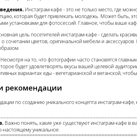
ведения.
Инстаграм-кафе - это не только место, где можн
пцию, которая будет привлекать молодежь. Может быть, эт
ыми установками для фотосессий. Главное, чтобы ваше ка
сновная цель посетителей инстаграм-кафе - сделать краси
о сочетании цветов, оригинальной мебели и аксессуаров. Н
образом.
Несмотря на то, что фотографии часто становятся главны
оторое будет удовлетворять вкусы вашей целевой аудитории
тивных вариантах еды - вегетарианской и веганской, чтоб
 и рекомендации
дации по созданию уникального концепта инстаграм-кафе,
в.
Важно понять, какие уже существуют инстаграм-кафе в ва
о-настоящему уникальное.