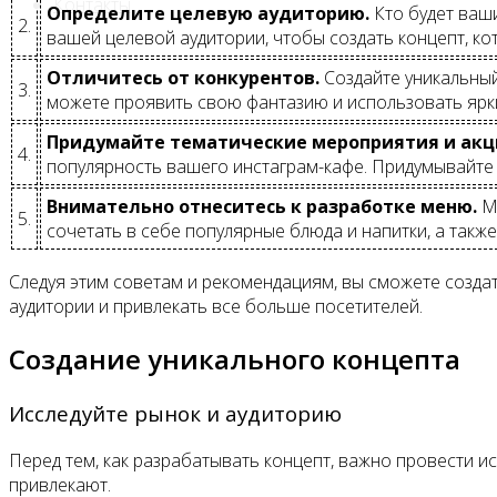
Контакты
Определите целевую аудиторию.
Кто будет ваши
2.
вашей целевой аудитории, чтобы создать концепт, ко
Отличитесь от конкурентов.
Создайте уникальный
3.
можете проявить свою фантазию и использовать ярк
Придумайте тематические мероприятия и акц
4.
популярность вашего инстаграм-кафе. Придумывайте
Внимательно отнеситесь к разработке меню.
Мо
5.
сочетать в себе популярные блюда и напитки, а такж
Следуя этим советам и рекомендациям, вы сможете созда
аудитории и привлекать все больше посетителей.
Создание уникального концепта
Исследуйте рынок и аудиторию
Перед тем, как разрабатывать концепт, важно провести ис
привлекают.