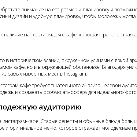
Обратите внимание на его размеры, планировку и возможн
сный дизайн и удобную планировку, чтобы молодежь могла
ак наличие парковки рядом с кафе, хорошая транспортная д
о в историческом здании, окруженном улицами с яркой арх
самом кафе, но и в окружающей обстановке. Благодаря уни
из самых известных мест в Instagram.
нстаграм-кафе требует тщательного анализа целевой аудит
одежь и создавать особую атмосферу для идеального фото 
олодежную аудиторию
 инстаграм-кафе. Старые рецепты и обычные блюда больше
ое и оригинальное меню, которое отражает молодежные пр