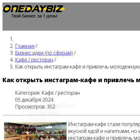
Главная
/
Главная
Бизнес идеи (по сферам)
/
Кафе / ресторан
/
Как открыть инстаграм-кафе и привлечь молодежну
Как открыть инстаграм-кафе и привлечь
Бизнес идеи (по сферам)
Категория:
Кафе / ресторан
Автобизнес
05 декабря 2024
Бизнес на животных
Просмотров: 302
Гостиничный
Детские
Инстаграм-кафе стали популяр
Животноводство
вкусной едой и напитками, но
Интернет и IT
инстаграм-кафе и привлечь мо
Кафе / ресторан