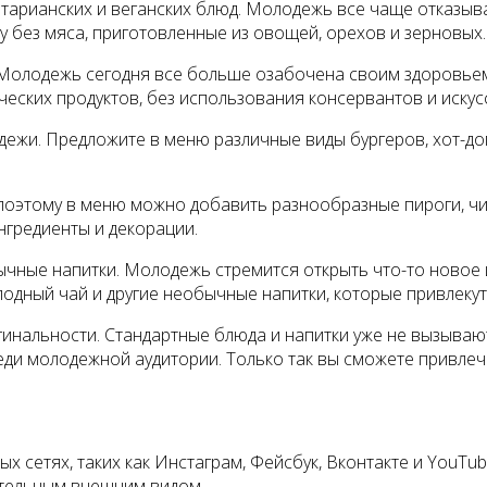
тарианских и веганских блюд. Молодежь все чаще отказыв
у без мяса, приготовленные из овощей, орехов и зерновых.
Молодежь сегодня все больше озабочена своим здоровьем 
еских продуктов, без использования консервантов и искус
дежи. Предложите в меню различные виды бургеров, хот-до
 поэтому в меню можно добавить разнообразные пироги, ч
нгредиенты и декорации.
бычные напитки. Молодежь стремится открыть что-то ново
лодный чай и другие необычные напитки, которые привлеку
гинальности. Стандартные блюда и напитки уже не вызываю
ди молодежной аудитории. Только так вы сможете привлечь
ых сетях, таких как Инстаграм, Фейсбук, Вконтакте и YouT
ательным внешним видом.