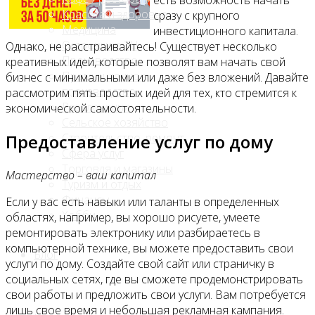
есть возможность начать
Красота и здоровье
сразу с крупного
Медицина
инвестиционного капитала.
Островки в ТЦ
Однако, не расстраивайтесь! Существует несколько
Производство
креативных идей, которые позволят вам начать свой
Промышленное
бизнес с минимальными или даже без вложений. Давайте
производство
рассмотрим пять простых идей для тех, кто стремится к
Развлечения
экономической самостоятельности.
Сельское хозяйство
Строительство, ремонт
Предоставление услуг по дому
Сфера услуг
Торговля и магазины
Мастерство – ваш капитал
Туризм и отдых
Финансы
Если у вас есть навыки или таланты в определенных
Хобби
областях, например, вы хорошо рисуете, умеете
ремонтировать электронику или разбираетесь в
компьютерной технике, вы можете предоставить свои
Блог
услуги по дому. Создайте свой сайт или страничку в
социальных сетях, где вы сможете продемонстрировать
свои работы и предложить свои услуги. Вам потребуется
лишь свое время и небольшая рекламная кампания.