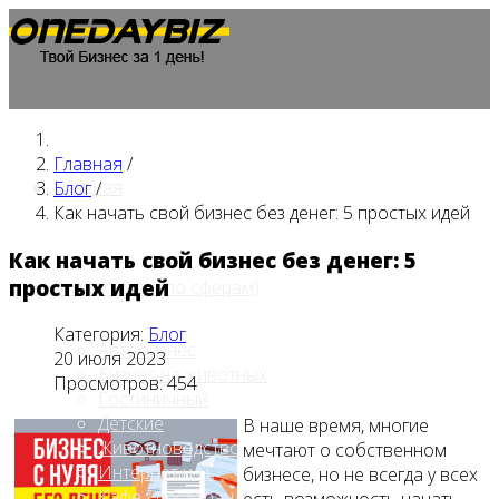
Главная
/
Главная
Блог
/
Как начать свой бизнес без денег: 5 простых идей
Как начать свой бизнес без денег: 5
простых идей
Бизнес идеи (по сферам)
Категория:
Блог
Автобизнес
20 июля 2023
Бизнес на животных
Просмотров: 454
Гостиничный
Детские
В наше время, многие
Животноводство
мечтают о собственном
Интернет и IT
бизнесе, но не всегда у всех
Кафе / ресторан