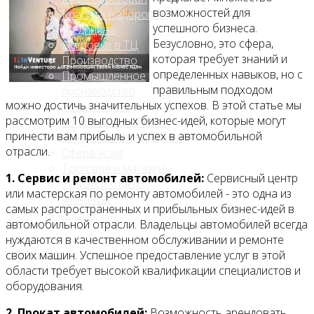
возможностей для
Красота и здоровье
успешного бизнеса.
Медицина
Безусловно, это сфера,
Островки в ТЦ
которая требует знаний и
Производство
определенных навыков, но с
Промышленное
правильным подходом
производство
можно достичь значительных успехов. В этой статье мы
Развлечения
рассмотрим 10 выгодных бизнес-идей, которые могут
Сельское хозяйство
принести вам прибыль и успех в автомобильной
Строительство, ремонт
отрасли.
Сфера услуг
Торговля и магазины
1. Сервис и ремонт автомобилей:
Сервисный центр
Туризм и отдых
или мастерская по ремонту автомобилей - это одна из
Финансы
самых распространенных и прибыльных бизнес-идей в
Хобби
автомобильной отрасли. Владельцы автомобилей всегда
нуждаются в качественном обслуживании и ремонте
Блог
своих машин. Успешное предоставление услуг в этой
области требует высокой квалификации специалистов и
оборудования.
2. Прокат автомобилей:
Возможность арендовать