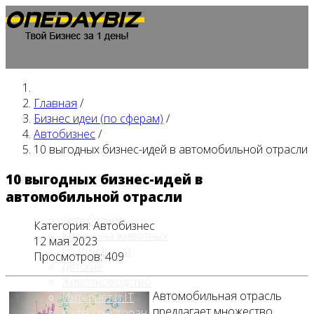
Главная
/
Главная
Бизнес идеи (по сферам)
/
Автобизнес
/
10 выгодных бизнес-идей в автомобильной отрасли
10 выгодных бизнес-идей в
Бизнес идеи (по сферам)
автомобильной отрасли
Автобизнес
Категория:
Автобизнес
Бизнес на животных
12 мая 2023
Гостиничный
Просмотров: 409
Детские
Животноводство
Автомобильная отрасль
Интернет и IT
предлагает множество
Кафе / ресторан