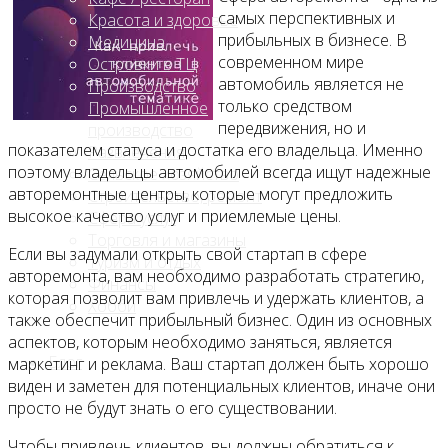
самых перспективных и
Красота и здоровье
прибыльных в бизнесе. В
Медицина
современном мире
Островки в ТЦ
автомобиль является не
Производство
только средством
Промышленное
передвижения, но и
производство
показателем статуса и достатка его владельца. Именно
Развлечения
поэтому владельцы автомобилей всегда ищут надежные
Сельское хозяйство
авторемонтные центры, которые могут предложить
Строительство, ремонт
высокое качество услуг и приемлемые цены.
Сфера услуг
Торговля и магазины
Если вы задумали открыть свой стартап в сфере
Туризм и отдых
авторемонта, вам необходимо разработать стратегию,
Финансы
которая позволит вам привлечь и удержать клиентов, а
Хобби
также обеспечит прибыльный бизнес. Один из основных
аспектов, которым необходимо заняться, является
Блог
маркетинг и реклама. Ваш стартап должен быть хорошо
виден и заметен для потенциальных клиентов, иначе они
просто не будут знать о его существовании.
Чтобы привлечь клиентов, вы должны обратиться к