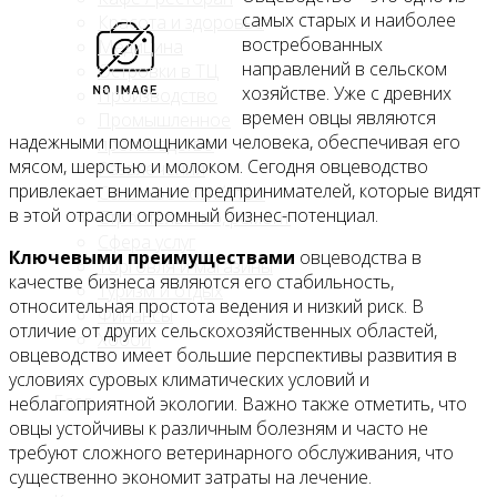
самых старых и наиболее
Красота и здоровье
востребованных
Медицина
направлений в сельском
Островки в ТЦ
хозяйстве. Уже с древних
Производство
времен овцы являются
Промышленное
надежными помощниками человека, обеспечивая его
производство
мясом, шерстью и молоком. Сегодня овцеводство
Развлечения
привлекает внимание предпринимателей, которые видят
Сельское хозяйство
в этой отрасли огромный бизнес-потенциал.
Строительство, ремонт
Сфера услуг
Ключевыми преимуществами
овцеводства в
Торговля и магазины
качестве бизнеса являются его стабильность,
Туризм и отдых
относительная простота ведения и низкий риск. В
Финансы
отличие от других сельскохозяйственных областей,
Хобби
овцеводство имеет большие перспективы развития в
условиях суровых климатических условий и
Блог
неблагоприятной экологии. Важно также отметить, что
овцы устойчивы к различным болезням и часто не
требуют сложного ветеринарного обслуживания, что
существенно экономит затраты на лечение.