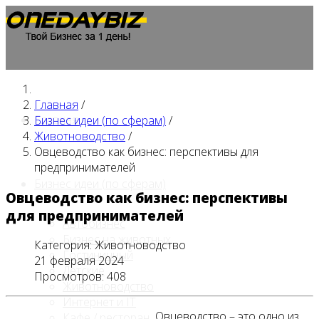
Главная
/
Главная
Бизнес идеи (по сферам)
/
Животноводство
/
Овцеводство как бизнес: перспективы для
предпринимателей
Бизнес идеи (по сферам)
Овцеводство как бизнес: перспективы
для предпринимателей
Автобизнес
Бизнес на животных
Категория:
Животноводство
Гостиничный
21 февраля 2024
Детские
Просмотров: 408
Животноводство
Интернет и IT
Овцеводство – это одно из
Кафе / ресторан