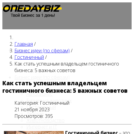
Главная
/
Главная
Бизнес идеи (по сферам)
/
Гостиничный
/
Как стать успешным владельцем гостиничного
бизнеса: 5 важных советов
Бизнес идеи (по сферам)
Как стать успешным владельцем
гостиничного бизнеса: 5 важных советов
Автобизнес
Бизнес на животных
Категория:
Гостиничный
Гостиничный
21 ноября 2023
Детские
Просмотров: 395
Животноводство
Интернет и IT
Гостиничный бизнес
– это
Кафе / ресторан