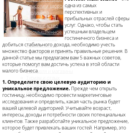
одна из самых
Красота и здоровье
перспективных и
Медицина
прибыльных отраслей сферы
Островки в ТЦ
услуг. Однако, чтобы стать
Производство
успешным владельцем
Промышленное
гостиничного бизнеса и
производство
добиться стабильного дохода, необходимо учесть
Развлечения
множество факторов и принять правильные решения. В
Сельское хозяйство
данной статье мы предлагаем вам 5 важных советов,
Строительство, ремонт
которые помогут вам достичь успеха в этой области
Сфера услуг
малого бизнеса.
Торговля и магазины
Туризм и отдых
1. Определите свою целевую аудиторию и
Финансы
уникальное предложение.
Прежде чем открыть
Хобби
гостиницу, необходимо провести маркетинговые
исследования и определить, какая часть рынка будет
Блог
вашей целевой аудиторией. Учитывайте возраст,
интересы, доходы и потребности своих потенциальных
клиентов. Также разработайте уникальное предложение,
которое будет привлекать ваших гостей. Например, это