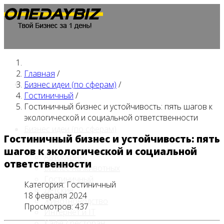
Главная
/
Главная
Бизнес идеи (по сферам)
/
Гостиничный
/
Гостиничный бизнес и устойчивость: пять шагов к
экологической и социальной ответственности
Бизнес идеи (по сферам)
Гостиничный бизнес и устойчивость: пять
шагов к экологической и социальной
Автобизнес
ответственности
Бизнес на животных
Гостиничный
Категория:
Гостиничный
Детские
18 февраля 2024
Животноводство
Просмотров: 437
Интернет и IT
Кафе / ресторан