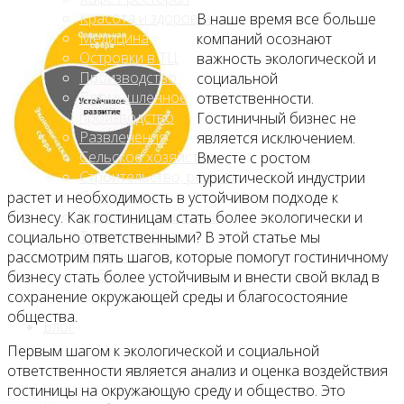
Красота и здоровье
В наше время все больше
Медицина
компаний осознают
Островки в ТЦ
важность экологической и
Производство
социальной
Промышленное
ответственности.
производство
Гостиничный бизнес не
Развлечения
является исключением.
Сельское хозяйство
Вместе с ростом
Строительство, ремонт
туристической индустрии
Сфера услуг
растет и необходимость в устойчивом подходе к
Торговля и магазины
бизнесу. Как гостиницам стать более экологически и
Туризм и отдых
социально ответственными? В этой статье мы
Финансы
рассмотрим пять шагов, которые помогут гостиничному
Хобби
бизнесу стать более устойчивым и внести свой вклад в
сохранение окружающей среды и благосостояние
общества.
Блог
Первым шагом к экологической и социальной
ответственности является анализ и оценка воздействия
гостиницы на окружающую среду и общество. Это