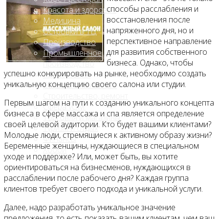
способы расслабления и
Красота и здоровье
восстановления после
Медицина
напряженного дня, но и
Островки в ТЦ
перспективное направление
Производство
для развития собственного
Промышленное
бизнеса. Однако, чтобы
производство
успешно конкурировать на рынке, необходимо создать
Развлечения
уникальную концепцию своего салона или студии.
Сельское хозяйство
Строительство, ремонт
Первым шагом на пути к созданию уникального концепта
Сфера услуг
бизнеса в сфере массажа и спа является определение
Торговля и магазины
своей целевой аудитории. Кто будет вашими клиентами?
Туризм и отдых
Молодые люди, стремящиеся к активному образу жизни?
Финансы
Беременные женщины, нуждающиеся в специальном
Хобби
уходе и поддержке? Или, может быть, вы хотите
ориентироваться на бизнесменов, нуждающихся в
Блог
расслаблении после рабочего дня? Каждая группа
клиентов требует своего подхода и уникальной услуги.
Далее, надо разработать уникальное значение
предложения, то есть показать вашим клиентам, чем ваш