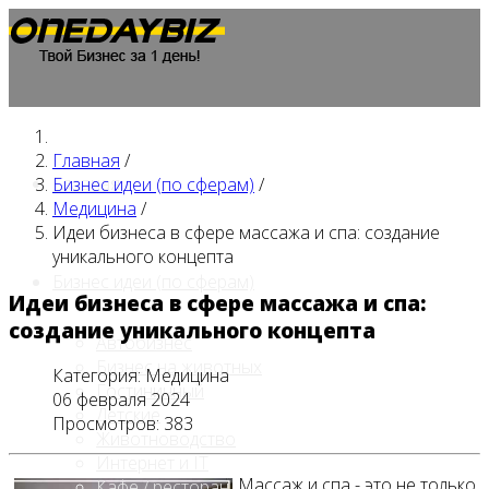
Главная
/
Главная
Бизнес идеи (по сферам)
/
Медицина
/
Идеи бизнеса в сфере массажа и спа: создание
уникального концепта
Бизнес идеи (по сферам)
Идеи бизнеса в сфере массажа и спа:
создание уникального концепта
Автобизнес
Бизнес на животных
Категория:
Медицина
Гостиничный
06 февраля 2024
Детские
Просмотров: 383
Животноводство
Интернет и IT
Массаж и спа - это не только
Кафе / ресторан