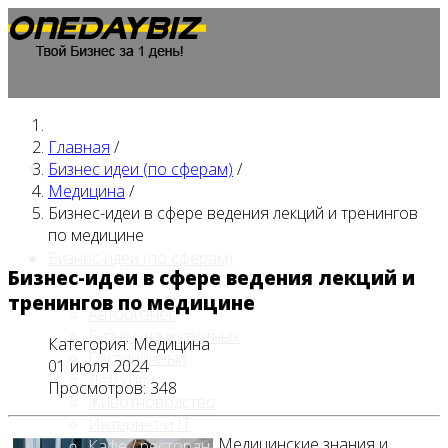
Главная
/
Главная
Бизнес идеи (по сферам)
/
Медицина
/
Бизнес-идеи в сфере ведения лекций и тренингов
по медицине
Бизнес идеи (по сферам)
Бизнес-идеи в сфере ведения лекций и
тренингов по медицине
Автобизнес
Бизнес на животных
Категория:
Медицина
Гостиничный
01 июля 2024
Детские
Просмотров: 348
Животноводство
Интернет и IT
Медицинские знания и
Кафе / ресторан