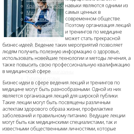
навыки являются одними из
Красота и здоровье
самых ценных в
Медицина
современном обществе.
Островки в ТЦ
Поэтому организация лекций
Производство
и тренингов по медицине
Промышленное
может стать прекрасной
производство
бизнес-идеей. Ведение таких мероприятий позволяет
Развлечения
людям получить полезную информацию о здоровье,
Сельское хозяйство
использовать новейшие технологии и методы лечения, а
Строительство, ремонт
также повысить свою профессиональную квалификацию
Сфера услуг
в медицинской сфере.
Торговля и магазины
Туризм и отдых
Бизнес-идеи в сфере ведения лекций и тренингов по
Финансы
медицине могут быть разнообразными. Одной из них
Хобби
является организация лекций для широкой публики.
Такие лекции могут быть посвящены различным
Блог
аспектам здорового образа жизни, профилактике
заболеваний и правильному питанию. Ведущие лекции
могут быть как медицинскими специалистами, так и
известными общественными личностями, которые