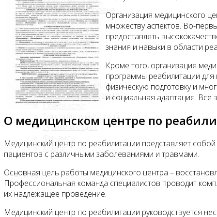
Красота и здоровье
Организация медицинского це
Медицина
множеству аспектов. Во-перв
Островки в ТЦ
предоставлять высококачестве
Производство
знания и навыки в области ре
Промышленное
производство
Кроме того, организация меди
Развлечения
программы реабилитации для к
Сельское хозяйство
физическую подготовку и мног
Строительство, ремонт
и социальная адаптация. Все 
Сфера услуг
Торговля и магазины
О медицинском центре по реабил
Туризм и отдых
Финансы
Медицинский центр по реабилитации представляет собой
Хобби
пациентов с различными заболеваниями и травмами.
Основная цель работы медицинского центра – восстанов
Блог
Профессиональная команда специалистов проводит компл
их надлежащее проведение.
Медицинский центр по реабилитации руководствуется нес