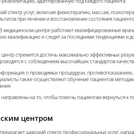
 реабилитацию, адаптированную под каждого пациента.
й спектр услуг, включая физиотерапию, массаж, психотер
льтатов при лечении и восстановлении состояния пациенто
В медицинском центре работают квалифицированные врач
ою квалификацию и следят за последними тенденциями и д
центр стремится достичь максимально эффективных резуль
проводятся с соблюдением высочайших стандартов качеств
нформация о проводимых процедурах, противопоказаниях, 
ециалисты также осуществляют обучение пациентов метода
ения.
направлены на то, чтобы помочь пациентам вернуться к п
нским центром
предлагает широкий спектр профессиональных услуг, напр