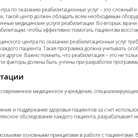
нтра по оказанию реабилитационных услуг – это сложный и
ых, такой центр должен обладать всем необходимым обор
нные медицинские услуги реабилитации. Во-вторых, врачи
абилитации, чтобы эффективно помогать пациентам восста
цинского центра по оказанию реабилитационных услуг тре
аждого пациента. Такая программа должна учитывать особ
ое другое. Важно помнить, что реабилитация – это не толь
эти факторы должны быть учтены при разработке программы
итации
 современное медицинское учреждение, специализирующеес
ление и поддержание здоровья пациентов за счет использ
ексное обследование каждого пациента, разрабатывает и
колькими основными принципами в работе с пациентами. В