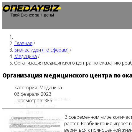
Главная
/
Главная
Бизнес идеи (по сферам)
/
Медицина
/
Организация медицинского центра по оказанию реаб
Организация медицинского центра по ок
Бизнес идеи (по сферам)
Категория:
Медицина
Автобизнес
06 февраля 2023
Бизнес на животных
Просмотров: 386
Гостиничный
Детские
В современном мире количест
Животноводство
растет. Реабилитация играет 
Интернет и IT
вернуться к полноценной жизн
Кафе / ресторан