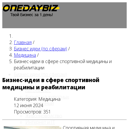
Главная
/
Главная
Бизнес идеи (по сферам)
/
Медицина
/
Бизнес-идеи в сфере спортивной медицины и
реабилитации
Бизнес идеи (по сферам)
Бизнес-идеи в сфере спортивной
медицины и реабилитации
Автобизнес
Бизнес на животных
Категория:
Медицина
Гостиничный
12 июня 2024
Детские
Просмотров: 351
Животноводство
Интернет и IT
Спортивная медицина и
Кафе / ресторан