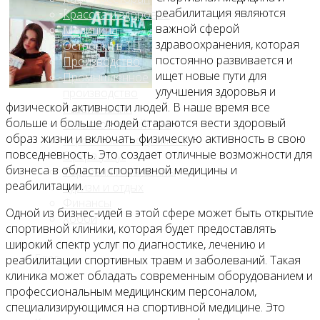
реабилитация являются
Красота и здоровье
важной сферой
Медицина
здравоохранения, которая
Островки в ТЦ
постоянно развивается и
Производство
ищет новые пути для
Промышленное
улучшения здоровья и
производство
физической активности людей. В наше время все
Развлечения
больше и больше людей стараются вести здоровый
Сельское хозяйство
образ жизни и включать физическую активность в свою
Строительство, ремонт
повседневность. Это создает отличные возможности для
Сфера услуг
бизнеса в области спортивной медицины и
Торговля и магазины
реабилитации.
Туризм и отдых
Финансы
Одной из бизнес-идей в этой сфере может быть открытие
Хобби
спортивной клиники, которая будет предоставлять
широкий спектр услуг по диагностике, лечению и
Блог
реабилитации спортивных травм и заболеваний. Такая
клиника может обладать современным оборудованием и
профессиональным медицинским персоналом,
специализирующимся на спортивной медицине. Это