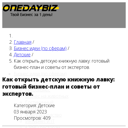
Главная
/
Главная
Бизнес идеи (по сферам)
/
Детские
/
Как открыть детскую книжную лавку: готовый
бизнес-план и советы от экспертов.
Бизнес идеи (по сферам)
Как открыть детскую книжную лавку:
готовый бизнес-план и советы от
Автобизнес
экспертов.
Бизнес на животных
Гостиничный
Категория:
Детские
Детские
03 января 2023
Животноводство
Просмотров: 409
Интернет и IT
Кафе / ресторан