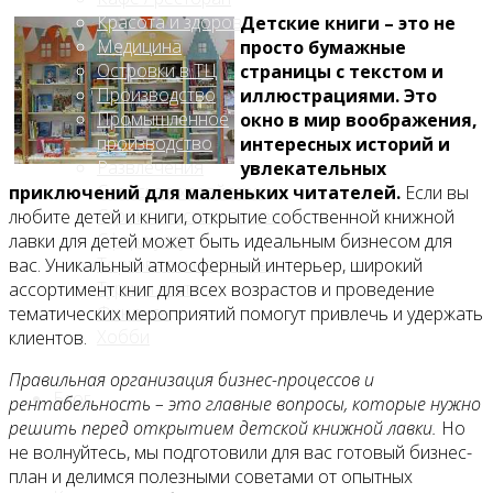
Красота и здоровье
Детские книги – это не
Медицина
просто бумажные
Островки в ТЦ
страницы с текстом и
Производство
иллюстрациями. Это
Промышленное
окно в мир воображения,
производство
интересных историй и
Развлечения
увлекательных
Сельское хозяйство
приключений для маленьких читателей.
Если вы
Строительство, ремонт
любите детей и книги, открытие собственной книжной
Сфера услуг
лавки для детей может быть идеальным бизнесом для
Торговля и магазины
вас. Уникальный атмосферный интерьер, широкий
Туризм и отдых
ассортимент книг для всех возрастов и проведение
Финансы
тематических мероприятий помогут привлечь и удержать
Хобби
клиентов.
Правильная организация бизнес-процессов и
Блог
рентабельность – это главные вопросы, которые нужно
решить перед открытием детской книжной лавки.
Но
не волнуйтесь, мы подготовили для вас готовый бизнес-
план и делимся полезными советами от опытных