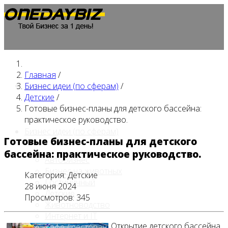
Главная
/
Главная
Бизнес идеи (по сферам)
/
Детские
/
Готовые бизнес-планы для детского бассейна:
практическое руководство.
Бизнес идеи (по сферам)
Готовые бизнес-планы для детского
бассейна: практическое руководство.
Автобизнес
Бизнес на животных
Категория:
Детские
Гостиничный
28 июня 2024
Детские
Просмотров: 345
Животноводство
Интернет и IT
Открытие детского бассейна
Кафе / ресторан