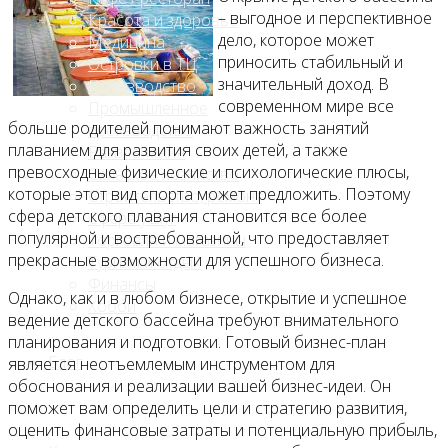
– выгодное и перспективное
Красота и здоровье
дело, которое может
Медицина
приносить стабильный и
Островки в ТЦ
значительный доход. В
Производство
современном мире все
Промышленное
больше родителей понимают важность занятий
производство
плаванием для развития своих детей, а также
Развлечения
превосходные физические и психологические плюсы,
Сельское хозяйство
которые этот вид спорта может предложить. Поэтому
Строительство, ремонт
сфера детского плавания становится все более
Сфера услуг
популярной и востребованной, что предоставляет
Торговля и магазины
прекрасные возможности для успешного бизнеса.
Туризм и отдых
Финансы
Однако, как и в любом бизнесе, открытие и успешное
Хобби
ведение детского бассейна требуют внимательного
планирования и подготовки. Готовый бизнес-план
Блог
является неотъемлемым инструментом для
обоснования и реализации вашей бизнес-идеи. Он
поможет вам определить цели и стратегию развития,
оценить финансовые затраты и потенциальную прибыль,