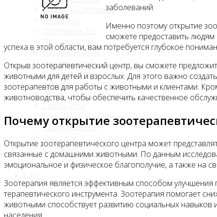
заболеваний.
Красота и здоровье
Медицина
Именно поэтому открытие зоо
Островки в ТЦ
сможете предоставить людям 
Производство
успеха в этой области, вам потребуется глубокое понима
Промышленное
производство
Открыв зоотерапевтический центр, вы сможете предложит
Развлечения
животными для детей и взрослых. Для этого важно создат
Сельское хозяйство
зоотерапевтов для работы с животными и клиентами. Кро
Строительство, ремонт
животноводства, чтобы обеспечить качественное обслужи
Сфера услуг
Торговля и магазины
Почему открытие зоотерапевтичес
Туризм и отдых
Финансы
Открытие зоотерапевтического центра может представлять
Хобби
связанные с домашними животными. По данным исследова
эмоциональное и физическое благополучие, а также на с
Блог
Зоотерапия является эффективным способом улучшения пс
терапевтического инструмента. Зоотерапия помогает снижа
животными способствует развитию социальных навыков и
населения.