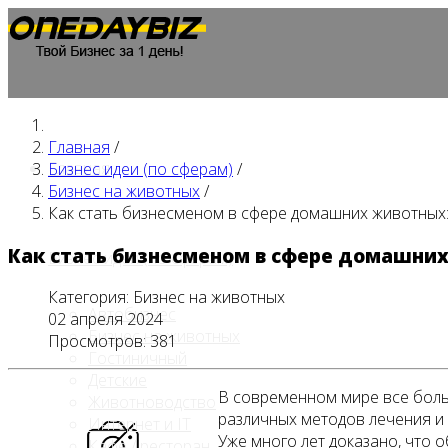
Главная
/
Главная
Бизнес идеи (по сферам)
/
Бизнес на животных
/
Как стать бизнесменом в сфере домашних животных:
Как стать бизнесменом в сфере домашних
Бизнес идеи (по сферам)
Категория:
Бизнес на животных
Автобизнес
02 апреля 2024
Бизнес на животных
Просмотров: 381
Гостиничный
Детские
В современном мире все боль
Животноводство
различных методов лечения и
Интернет и IT
Уже много лет доказано, что 
Кафе / ресторан