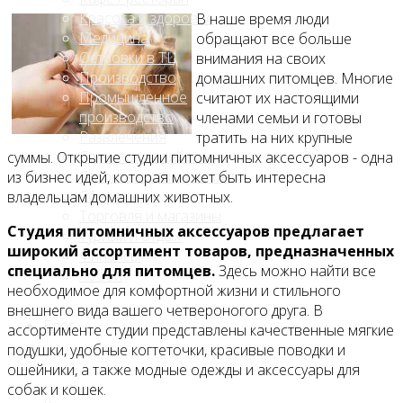
Красота и здоровье
В наше время люди
Медицина
обращают все больше
Островки в ТЦ
внимания на своих
Производство
домашних питомцев. Многие
Промышленное
считают их настоящими
производство
членами семьи и готовы
Развлечения
тратить на них крупные
Сельское хозяйство
суммы. Открытие студии питомничных аксессуаров - одна
Строительство, ремонт
из бизнес идей, которая может быть интересна
Сфера услуг
владельцам домашних животных.
Торговля и магазины
Студия питомничных аксессуаров предлагает
Туризм и отдых
широкий ассортимент товаров, предназначенных
Финансы
специально для питомцев.
Здесь можно найти все
Хобби
необходимое для комфортной жизни и стильного
внешнего вида вашего четвероногого друга. В
Блог
ассортименте студии представлены качественные мягкие
подушки, удобные когтеточки, красивые поводки и
ошейники, а также модные одежды и аксессуары для
собак и кошек.