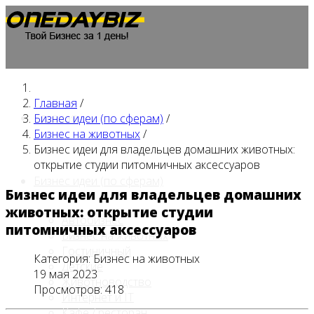
Главная
/
Главная
Бизнес идеи (по сферам)
/
Бизнес на животных
/
Бизнес идеи для владельцев домашних животных:
открытие студии питомничных аксессуаров
Бизнес идеи (по сферам)
Бизнес идеи для владельцев домашних
животных: открытие студии
Автобизнес
питомничных аксессуаров
Бизнес на животных
Гостиничный
Категория:
Бизнес на животных
Детские
19 мая 2023
Животноводство
Просмотров: 418
Интернет и IT
Кафе / ресторан