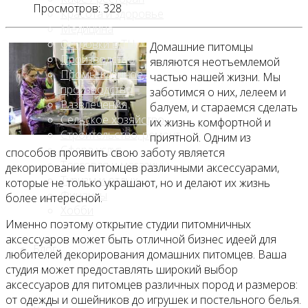
Просмотров: 328
Красота и здоровье
Медицина
Островки в ТЦ
Домашние питомцы
Производство
являются неотъемлемой
Промышленное
частью нашей жизни. Мы
производство
заботимся о них, лелеем и
Развлечения
балуем, и стараемся сделать
Сельское хозяйство
их жизнь комфортной и
Строительство, ремонт
приятной. Одним из
Сфера услуг
способов проявить свою заботу является
Торговля и магазины
декорирование питомцев различными аксессуарами,
Туризм и отдых
которые не только украшают, но и делают их жизнь
Финансы
более интересной.
Хобби
Именно поэтому открытие студии питомничных
аксессуаров может быть отличной бизнес идеей для
Блог
любителей декорирования домашних питомцев. Ваша
студия может предоставлять широкий выбор
аксессуаров для питомцев различных пород и размеров:
от одежды и ошейников до игрушек и постельного белья.