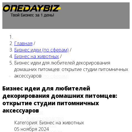
Главная
/
Главная
Бизнес идеи (по сферам)
/
Бизнес на животных
/
Бизнес идеи для любителей декорирования
домашних питомцев: открытие студии питомничных
аксессуаров
Бизнес идеи (по сферам)
Бизнес идеи для любителей
Автобизнес
декорирования домашних питомцев:
Бизнес на животных
открытие студии питомничных
Гостиничный
аксессуаров
Детские
Животноводство
Категория:
Бизнес на животных
Интернет и IT
05 ноября 2024
Кафе / ресторан