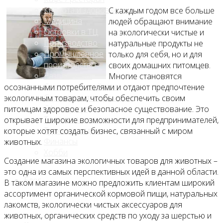
Красота и здоровье
С каждым годом все больше
Медицина
людей обращают внимание
Островки в ТЦ
на экологически чистые и
Производство
натуральные продукты не
Промышленное
только для себя, но и для
производство
своих домашних питомцев.
Развлечения
Многие становятся
Сельское хозяйство
осознанными потребителями и отдают предпочтение
Строительство, ремонт
экологичным товарам, чтобы обеспечить своим
Сфера услуг
питомцам здоровое и безопасное существование. Это
Торговля и магазины
открывает широкие возможности для предпринимателей,
Туризм и отдых
которые хотят создать бизнес, связанный с миром
Финансы
животных.
Хобби
Создание магазина экологичных товаров для животных –
это одна из самых перспективных идей в данной области.
Блог
В таком магазине можно предложить клиентам широкий
ассортимент органической кормовой пищи, натуральных
лакомств, экологически чистых аксессуаров для
животных, органических средств по уходу за шерстью и