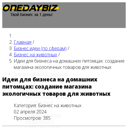
Главная
/
Главная
Бизнес идеи (по сферам)
/
Бизнес на животных
/
Идеи для бизнеса на домашних питомцах: создание
магазина экологичных товаров для животных
Бизнес идеи (по сферам)
Идеи для бизнеса на домашних
питомцах: создание магазина
Автобизнес
экологичных товаров для животных
Бизнес на животных
Гостиничный
Категория:
Бизнес на животных
Детские
02 апреля 2024
Животноводство
Просмотров: 385
Интернет и IT
Кафе / ресторан