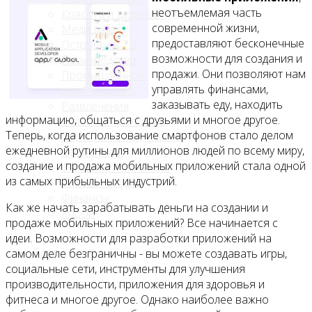
неотъемлемая часть
Красота и здоровье
современной жизни,
Медицина
предоставляют бесконечные
Островки в ТЦ
возможности для создания и
Производство
продажи. Они позволяют нам
Промышленное
управлять финансами,
производство
заказывать еду, находить
Развлечения
информацию, общаться с друзьями и многое другое.
Сельское хозяйство
Теперь, когда использование смартфонов стало делом
Строительство, ремонт
ежедневной рутины для миллионов людей по всему миру,
Сфера услуг
создание и продажа мобильных приложений стала одной
Торговля и магазины
из самых прибыльных индустрий.
Туризм и отдых
Финансы
Как же начать зарабатывать деньги на создании и
Хобби
продаже мобильных приложений? Все начинается с
идеи. Возможности для разработки приложений на
Блог
самом деле безграничны - вы можете создавать игры,
социальные сети, инструменты для улучшения
производительности, приложения для здоровья и
фитнеса и многое другое. Однако наиболее важно