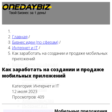
Главная
/
Главная
Бизнес идеи (по сферам)
/
Интернет и IT
/
Как заработать на создании и продаже мобильных
приложений
Бизнес идеи (по сферам)
Как заработать на создании и продаже
мобильных приложений
Автобизнес
Бизнес на животных
Категория:
Интернет и IT
Гостиничный
12 июля 2023
Детские
Просмотров: 409
Животноводство
Интернет и IT
Мобильные приложения
,
Кафе / ресторан