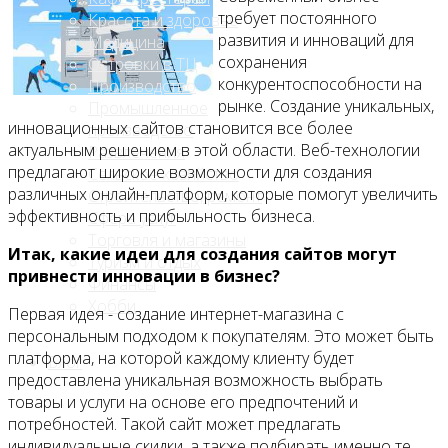
требует постоянного
Красота и здоровье
развития и инноваций для
Медицина
сохранения
Островки в ТЦ
конкурентоспособности на
Производство
рынке. Создание уникальных,
Промышленное
инновационных сайтов становится все более
производство
актуальным решением в этой области. Веб-технологии
Развлечения
предлагают широкие возможности для создания
Сельское хозяйство
различных онлайн-платформ, которые помогут увеличить
Строительство, ремонт
эффективность и прибыльность бизнеса.
Сфера услуг
Торговля и магазины
Итак, какие идеи для создания сайтов могут
Туризм и отдых
привнести инновации в бизнес?
Финансы
Хобби
Первая идея - создание интернет-магазина с
персональным подходом к покупателям. Это может быть
платформа, на которой каждому клиенту будет
Блог
предоставлена уникальная возможность выбрать
товары и услуги на основе его предпочтений и
потребностей. Такой сайт может предлагать
индивидуальные скидки, а также подбирать именно те