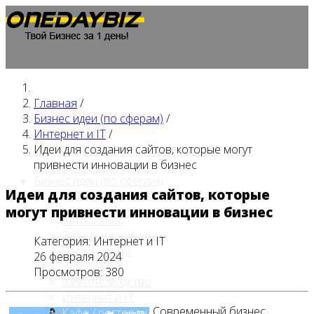
Главная
/
Главная
Бизнес идеи (по сферам)
/
Интернет и IT
/
Идеи для создания сайтов, которые могут
привнести инновации в бизнес
Бизнес идеи (по сферам)
Идеи для создания сайтов, которые
могут привнести инновации в бизнес
Автобизнес
Бизнес на животных
Категория:
Интернет и IT
Гостиничный
26 февраля 2024
Детские
Просмотров: 380
Животноводство
Интернет и IT
Современный бизнес
Кафе / ресторан