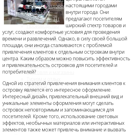
настоящими городами
Красота и здоровье
внутри города. Они
Медицина
предлагают посетителям
Островки в ТЦ
широкий спектр товаров и
Производство
услуг, создают комфортные условия для проведения
Промышленное
времени и развлечений. Однако, в силу своей большой
производство
площади, они иногда сталкиваются с проблемой
Развлечения
привлечения клиентов к отдельным островкам внутри
Сельское хозяйство
центра. Каким образом можно повысить эффективность
Строительство, ремонт
и привлекательность островков для посетителей и
Сфера услуг
потребителей?
Торговля и магазины
Туризм и отдых
Одной из стратегий привлечения внимания клиентов к
Финансы
островку является его интересное оформление.
Хобби
Интересный дизайн, привлекательный внешний вид и
уникальные элементы оформления могут сделать
Блог
островок неповторимым и запоминающимся для
посетителей. Кроме того, использование световых
эффектов, необычных материалов или интерактивных
элементов также может привлечь внимание и вызвать