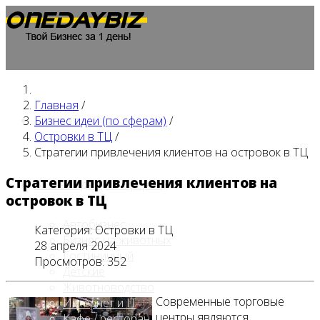
Главная
/
Главная
Бизнес идеи (по сферам)
/
Островки в ТЦ
/
Стратегии привлечения клиентов на островок в ТЦ
Стратегии привлечения клиентов на
Бизнес идеи (по сферам)
островок в ТЦ
Автобизнес
Категория:
Островки в ТЦ
Бизнес на животных
28 апреля 2024
Гостиничный
Просмотров: 352
Детские
Животноводство
Современные торговые
Интернет и IT
центры являются
Кафе / ресторан