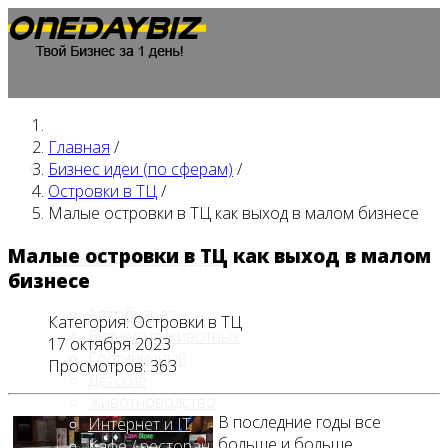
Главная
/
Главная
Бизнес идеи (по сферам)
/
Островки в ТЦ
/
Малые островки в ТЦ как выход в малом бизнесе
Малые островки в ТЦ как выход в малом
Бизнес идеи (по сферам)
бизнесе
Автобизнес
Категория:
Островки в ТЦ
Бизнес на животных
17 октября 2023
Гостиничный
Просмотров: 363
Детские
Животноводство
В последние годы все
Интернет и IT
больше и больше
Кафе / ресторан