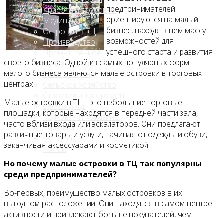
предпринимателей
Красота и здоровье
ориентируются на малый
Медицина
бизнес, находя в нем массу
Островки в ТЦ
возможностей для
Производство
успешного старта и развития
Промышленное
своего бизнеса. Одной из самых популярных форм
производство
малого бизнеса являются малые островки в торговых
Развлечения
центрах.
Сельское хозяйство
Строительство, ремонт
Малые островки в ТЦ - это небольшие торговые
Сфера услуг
площадки, которые находятся в передней части зала,
Торговля и магазины
часто вблизи входа или эскалаторов. Они предлагают
Туризм и отдых
различные товары и услуги, начиная от одежды и обуви,
Финансы
заканчивая аксессуарами и косметикой.
Хобби
Но почему малые островки в ТЦ так популярны
среди предпринимателей?
Блог
Во-первых, преимущество малых островков в их
выгодном расположении. Они находятся в самом центре
активности и привлекают больше покупателей, чем