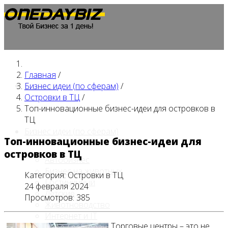
Главная
/
Главная
Бизнес идеи (по сферам)
/
Островки в ТЦ
/
Топ-инновационные бизнес-идеи для островков в
ТЦ
Бизнес идеи (по сферам)
Топ-инновационные бизнес-идеи для
островков в ТЦ
Автобизнес
Бизнес на животных
Категория:
Островки в ТЦ
Гостиничный
24 февраля 2024
Детские
Просмотров: 385
Животноводство
Интернет и IT
Торговые центры – это не
Кафе / ресторан