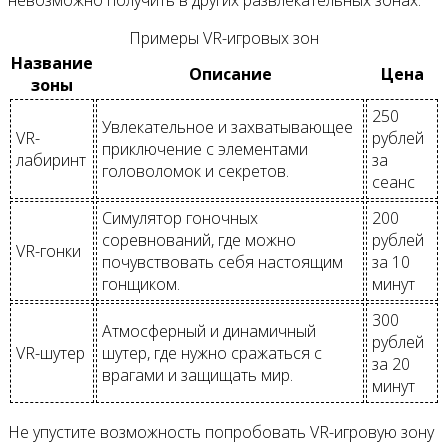
невозможно получить в других развлекательных зонах.
Примеры VR-игровых зон
Название
Описание
Цена
зоны
250
Увлекательное и захватывающее
VR-
рублей
приключение с элементами
лабиринт
за
головоломок и секретов.
сеанс
Симулятор гоночных
200
соревнований, где можно
рублей
VR-гонки
почувствовать себя настоящим
за 10
гонщиком.
минут
300
Атмосферный и динамичный
рублей
VR-шутер
шутер, где нужно сражаться с
за 20
врагами и защищать мир.
минут
Не упустите возможность попробовать VR-игровую зону