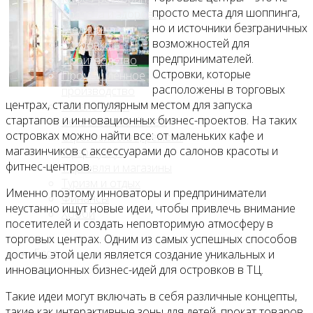
просто места для шоппинга,
Красота и здоровье
но и источники безграничных
Медицина
возможностей для
Островки в ТЦ
предпринимателей.
Производство
Островки, которые
Промышленное
расположены в торговых
производство
центрах, стали популярным местом для запуска
Развлечения
стартапов и инновационных бизнес-проектов. На таких
Сельское хозяйство
островках можно найти все: от маленьких кафе и
Строительство, ремонт
магазинчиков с аксессуарами до салонов красоты и
Сфера услуг
фитнес-центров.
Торговля и магазины
Туризм и отдых
Именно поэтому инноваторы и предприниматели
Финансы
неустанно ищут новые идеи, чтобы привлечь внимание
Хобби
посетителей и создать неповторимую атмосферу в
торговых центрах. Одним из самых успешных способов
Блог
достичь этой цели является создание уникальных и
инновационных бизнес-идей для островков в ТЦ.
Такие идеи могут включать в себя различные концепты,
такие как интерактивные зоны для детей, прокат товаров