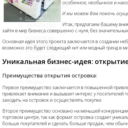
особенное, необычное и наход
Красота и здоровье
Медицина
И мы можем Вам помочь осущ
Островки в ТЦ
Итак, предлагаем Вашему вним
Производство
зайти в мир бизнеса совершенно с нуля, без значительны
Промышленное
производство
Основная идея этого проекта заключается в создании неб
Развлечения
возможно это будет следующий хит или модный тренд в м
Сельское хозяйство
Строительство, ремонт
Уникальная бизнес-идея: открытие
Сфера услуг
Торговля и магазины
Туризм и отдых
Преимущества открытия островка:
Финансы
Первое преимущество заключается в повышенной привлека
Хобби
привлекает внимание и вызывает интерес у посетителей т
заходить на островок и осуществлять покупки.
Блог
Второе преимущество основано на меньшей конкуренции с
торговом центре, так как формат островка создает уника
больше покупателей и сделать больше продаж, чем обычн