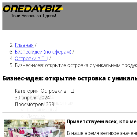
Главная
/
Главная
Бизнес идеи (по сферам)
/
Островки в ТЦ
/
Бизнес-идея: открытие островка с уникальным проду
Бизнес-идея: открытие островка с уника
Бизнес идеи (по сферам)
Категория:
Островки в ТЦ
Автобизнес
30 апреля 2024
Бизнес на животных
Просмотров: 338
Гостиничный
Детские
Приветствуем всех, кто м
Животноводство
Интернет и IT
В наше время великое значени
Кафе / ресторан