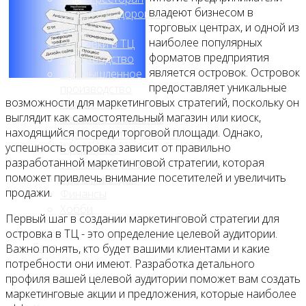
владеют бизнесом в
Красота и здоровье
торговых центрах, и одной из
Медицина
наиболее популярных
Островки в ТЦ
форматов предприятия
Производство
является островок. Островок
Промышленное
предоставляет уникальные
производство
возможности для маркетинговых стратегий, поскольку он
Развлечения
выглядит как самостоятельный магазин или киоск,
Сельское хозяйство
находящийся посреди торговой площади. Однако,
Строительство, ремонт
успешность островка зависит от правильно
Сфера услуг
разработанной маркетинговой стратегии, которая
Торговля и магазины
поможет привлечь внимание посетителей и увеличить
Туризм и отдых
продажи.
Финансы
Хобби
Первый шаг в создании маркетинговой стратегии для
островка в ТЦ - это определение целевой аудитории.
Блог
Важно понять, кто будет вашими клиентами и какие
потребности они имеют. Разработка детального
профиля вашей целевой аудитории поможет вам создать
маркетинговые акции и предложения, которые наиболее