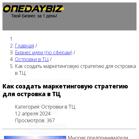
Главная
/
Главная
Бизнес идеи (по сферам)
/
Островки в ТЦ
/
Как создать маркетинговую стратегию для островка
в ТЦ
Бизнес идеи (по сферам)
Как создать маркетинговую стратегию
для островка в ТЦ
Автобизнес
Бизнес на животных
Категория:
Островки в ТЦ
Гостиничный
12 апреля 2024
Детские
Просмотров: 367
Животноводство
Интернет и IT
Многие предприниматели
Кафе / ресторан