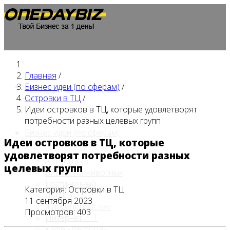
Главная
/
Главная
Бизнес идеи (по сферам)
/
Островки в ТЦ
/
Идеи островков в ТЦ, которые удовлетворят
потребности разных целевых групп
Бизнес идеи (по сферам)
Идеи островков в ТЦ, которые
удовлетворят потребности разных
Автобизнес
целевых групп
Бизнес на животных
Гостиничный
Категория:
Островки в ТЦ
Детские
11 сентября 2023
Животноводство
Просмотров: 403
Интернет и IT
Кафе / ресторан