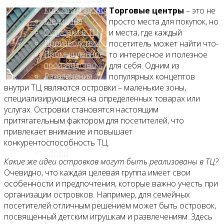
Красота и здоровье
Торговые центры
– это не
Медицина
просто места для покупок, но
Островки в ТЦ
и места, где каждый
Производство
посетитель может найти что-
Промышленное
то интересное и полезное
производство
для себя. Одним из
Развлечения
популярных концептов
Сельское хозяйство
внутри ТЦ являются островки – маленькие зоны,
Строительство, ремонт
специализирующиеся на определенных товарах или
Сфера услуг
услугах. Островки становятся настоящим
Торговля и магазины
притягательным фактором для посетителей, что
Туризм и отдых
привлекает внимание и повышает
Финансы
конкурентоспособность ТЦ.
Хобби
Какие же идеи островков могут быть реализованы в ТЦ?
Очевидно, что каждая целевая группа имеет свои
Блог
особенности и предпочтения, которые важно учесть при
организации островков. Например, для семейных
посетителей отличным решением может быть островок,
посвященный детским игрушкам и развлечениям. Здесь