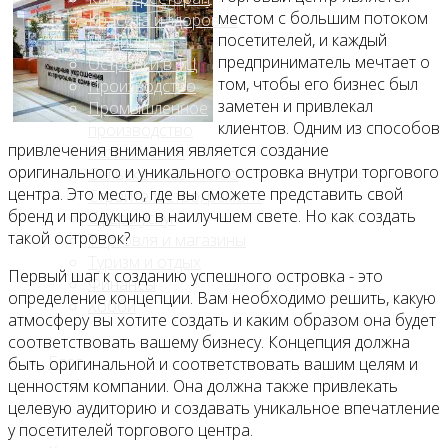
местом с большим потоком
Красота и здоровье
посетителей, и каждый
Медицина
предприниматель мечтает о
Островки в ТЦ
том, чтобы его бизнес был
Производство
заметен и привлекал
Промышленное
клиентов. Одним из способов
производство
привлечения внимания является создание
Развлечения
оригинального и уникального островка внутри торгового
Сельское хозяйство
центра. Это место, где вы сможете представить свой
Строительство, ремонт
бренд и продукцию в наилучшем свете. Но как создать
Сфера услуг
такой островок?
Торговля и магазины
Туризм и отдых
Первый шаг к созданию успешного островка - это
Финансы
определение концепции. Вам необходимо решить, какую
Хобби
атмосферу вы хотите создать и каким образом она будет
соответствовать вашему бизнесу. Концепция должна
Блог
быть оригинальной и соответствовать вашим целям и
ценностям компании. Она должна также привлекать
целевую аудиторию и создавать уникальное впечатление
у посетителей торгового центра.