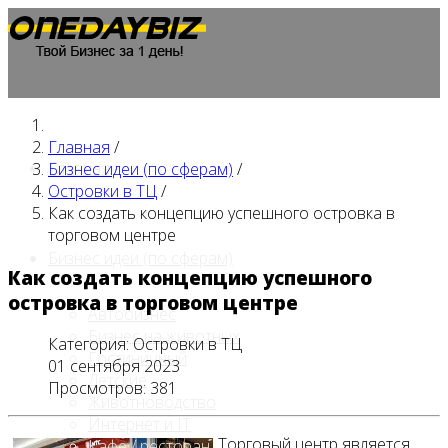
Главная
/
Главная
Бизнес идеи (по сферам)
/
Островки в ТЦ
/
Как создать концепцию успешного островка в
торговом центре
Бизнес идеи (по сферам)
Как создать концепцию успешного
островка в торговом центре
Автобизнес
Бизнес на животных
Категория:
Островки в ТЦ
Гостиничный
01 сентября 2023
Детские
Просмотров: 381
Животноводство
Интернет и IT
Торговый центр является
Кафе / ресторан