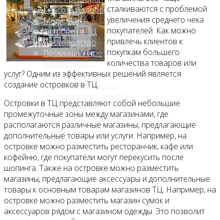
сталкиваются с проблемой
Красота и здоровье
увеличения среднего чека
Медицина
покупателей. Как можно
Островки в ТЦ
привлечь клиентов к
Производство
покупкам большего
Промышленное
количества товаров или
производство
услуг? Одним из эффективных решений является
Развлечения
создание островков в ТЦ.
Сельское хозяйство
Строительство, ремонт
Островки в ТЦ представляют собой небольшие
Сфера услуг
промежуточные зоны между магазинами, где
Торговля и магазины
располагаются различные магазины, предлагающие
Туризм и отдых
дополнительные товары или услуги. Например, на
Финансы
островке можно разместить ресторанчик, кафе или
Хобби
кофейню, где покупатели могут перекусить после
шопинга. Также на островке можно разместить
Блог
магазины, предлагающие аксессуары и дополнительные
товары к основным товарам магазинов ТЦ. Например, на
островке можно разместить магазин сумок и
аксессуаров рядом с магазином одежды. Это позволит