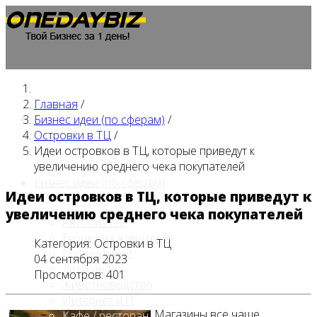
Главная
/
Главная
Бизнес идеи (по сферам)
/
Островки в ТЦ
/
Идеи островков в ТЦ, которые приведут к
увеличению среднего чека покупателей
Бизнес идеи (по сферам)
Идеи островков в ТЦ, которые приведут к
увеличению среднего чека покупателей
Автобизнес
Бизнес на животных
Категория:
Островки в ТЦ
Гостиничный
04 сентября 2023
Детские
Просмотров: 401
Животноводство
Интернет и IT
Магазины все чаще
Кафе / ресторан