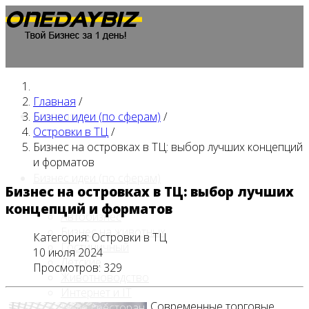
Главная
/
Главная
Бизнес идеи (по сферам)
/
Островки в ТЦ
/
Бизнес на островках в ТЦ: выбор лучших концепций
и форматов
Бизнес идеи (по сферам)
Бизнес на островках в ТЦ: выбор лучших
концепций и форматов
Автобизнес
Бизнес на животных
Категория:
Островки в ТЦ
Гостиничный
10 июля 2024
Детские
Просмотров: 329
Животноводство
Интернет и IT
Современные торговые
Кафе / ресторан