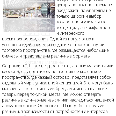
центры постоянно стремятся
Красота и здоровье
предложить покупателям не
Медицина
только широкий выбор
Островки в ТЦ
товаров, но и уникальные
Производство
концепции для комфортного
Промышленное
и интересного
производство
времяпрепровождения. Одной из популярных и
Развлечения
успешных идей является создание островков внутри
Сельское хозяйство
торгового пространства, где размещаются небольшие
Строительство, ремонт
бизнесы и представлены различные форматы.
Сфера услуг
Торговля и магазины
Островки в ТЦ - это не просто стандартные магазины или
Туризм и отдых
киоски. Здесь организовано настоящее маленькое
Финансы
пространство, где каждый островок представляет собой
Хобби
отдельный мир с уникальной концепцией. Это могут быть
магазины с эксклюзивными брендами, испытывающие
Блог
товары перед покупкой, места, где можно отведать
различные кулинарные изыски или насладиться чашечкой
ароматного кофе. Островки в ТЦ могут быть самыми
разными, в зависимости от потребностей и интересов