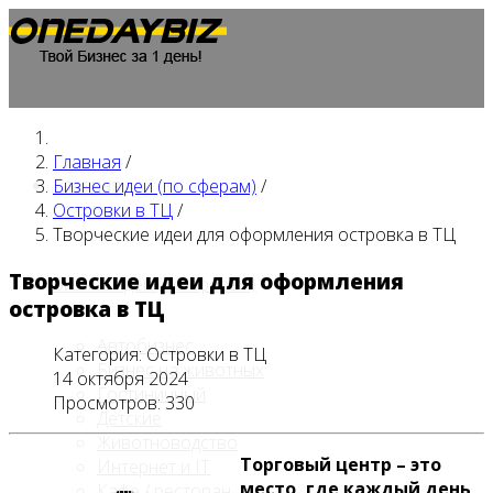
Главная
/
Главная
Бизнес идеи (по сферам)
/
Островки в ТЦ
/
Творческие идеи для оформления островка в ТЦ
Творческие идеи для оформления
Бизнес идеи (по сферам)
островка в ТЦ
Автобизнес
Категория:
Островки в ТЦ
Бизнес на животных
14 октября 2024
Гостиничный
Просмотров: 330
Детские
Животноводство
Торговый центр – это
Интернет и IT
место, где каждый день
Кафе / ресторан