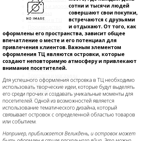
сотни и тысячи людей
Красота и здоровье
совершают свои покупки,
Медицина
встречаются с друзьями
Островки в ТЦ
и отдыхают. От того, как
Производство
оформлены его пространства, зависит общее
Промышленное
впечатление о месте и его потенциал для
производство
привлечения клиентов. Важным элементом
Развлечения
оформления ТЦ являются островки, которые
Сельское хозяйство
создают неповторимую атмосферу и привлекают
Строительство, ремонт
внимание посетителей.
Сфера услуг
Торговля и магазины
Для успешного оформления островка в ТЦ необходимо
Туризм и отдых
использовать творческие идеи, которые будут выделять
Финансы
его среди прочих и создавать уникальные моменты для
Хобби
посетителей. Одной из возможностей является
использование тематического дизайна, который
Блог
связывает островок с определенной областью товаров
или событием.
Например, приближается Великдень, и островок может
быть оформлен в стиле пасхального яйца. Это можно