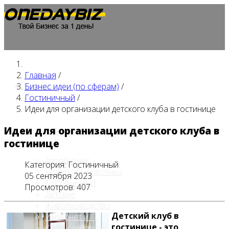
Главная
/
Главная
Бизнес идеи (по сферам)
/
Гостиничный
/
Идеи для организации детского клуба в гостинице
Идеи для организации детского клуба в
Бизнес идеи (по сферам)
гостинице
Автобизнес
Категория:
Гостиничный
Бизнес на животных
05 сентября 2023
Гостиничный
Просмотров: 407
Детские
Животноводство
Детский клуб в
Интернет и IT
гостинице - это
Кафе / ресторан