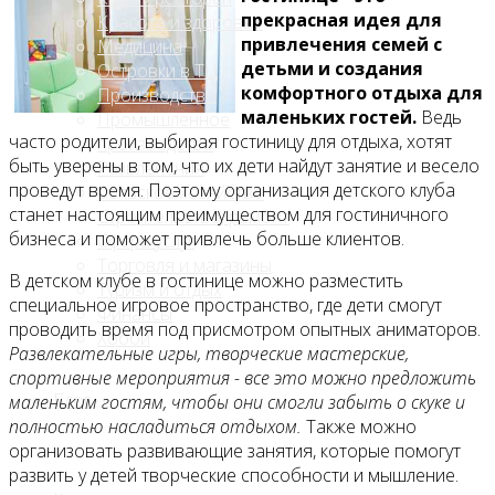
прекрасная идея для
Красота и здоровье
привлечения семей с
Медицина
детьми и создания
Островки в ТЦ
комфортного отдыха для
Производство
маленьких гостей.
Ведь
Промышленное
часто родители, выбирая гостиницу для отдыха, хотят
производство
быть уверены в том, что их дети найдут занятие и весело
Развлечения
проведут время. Поэтому организация детского клуба
Сельское хозяйство
станет настоящим преимуществом для гостиничного
Строительство, ремонт
бизнеса и поможет привлечь больше клиентов.
Сфера услуг
Торговля и магазины
В детском клубе в гостинице можно разместить
Туризм и отдых
специальное игровое пространство, где дети смогут
Финансы
проводить время под присмотром опытных аниматоров.
Хобби
Развлекательные игры, творческие мастерские,
спортивные мероприятия - все это можно предложить
Блог
маленьким гостям, чтобы они смогли забыть о скуке и
полностью насладиться отдыхом.
Также можно
организовать развивающие занятия, которые помогут
развить у детей творческие способности и мышление.