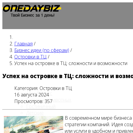
Главная
/
Главная
Бизнес идеи (по сферам)
/
Островки в ТЦ
/
Успех на островке в ТЦ: сложности и возможности
Успех на островке в ТЦ: сложности и воз
Бизнес идеи (по сферам)
Категория:
Островки в ТЦ
Автобизнес
16 августа 2024
Бизнес на животных
Просмотров: 357
Гостиничный
Детские
В современном мире бизнеса 
Животноводство
стратегии компаний. Идея соз
Интернет и IT
или услуги в удобном и привл
Кафе / ресторан