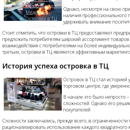
Красота и здоровье
Однако, несмотря на свою при
Медицина
наличия профессионального п
Островки в ТЦ
удерживать внимание посетит
Производство
Промышленное
Стоит отметить, что островки в ТЦ предоставляют предп
производство
предложить потребителям широкий ассортимент товаров и
Развлечения
взаимодействия с потребителями на более индивидуальн
Сельское хозяйство
третьих, островки в ТЦ являются эффективным маркетинг
Строительство, ремонт
Сфера услуг
История успеха островка в ТЦ
Торговля и магазины
Туризм и отдых
Островок в ТЦ стал историей
Финансы
торговом центре, где уверенн
Хобби
В начале это было непросто 
сложностей. Однако его реши
Блог
покупателей.
Сложности заключались, прежде всего, в ограниченности
рационализировать использование каждого квадратного 