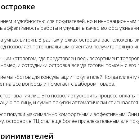
 островке
нием и удобностью для покупателей, но и инновационным п
ь эффективность работы и улучшить качество обслуживани
а умных витрин. В разных уголках островка расположены э
дход позволяет потенциальным клиентам получить полную и
ным каталогом, где представлен весь ассортимент товаров.
 номер, и сотрудники островка всегда готовы помочь с его 
е чат-ботов для консультации покупателей. Когда клиент
ет на все вопросы и помогает с выбором товара.
познавания лиц. Это позволяет ускорить процесс оплаты т
ацию по лицу, и сумма покупки автоматически списывается 
есс покупки максимально комфортным и эффективным. Они 
у, островок в ТЦ стал еще более привлекательным для пок
дпринимателей