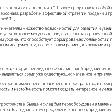
влекательность, островки в ТЦ также представляют собой
ерсонала, разработки эффективной стратегии продажи и пр
елей ТЦ.
ринимателям множество возможностей для развития и увел
 услуг, которые могут быть представлены на ограниченно
ом уровне, что способствует формированию лояльности и 
овым инструментом, позволяющим размещать рекламу и пр
 успеха, которую неожиданно обрел молодой предпринимат
о выделиться среди уже существующих магазинов и привле
– островок имел очень ограниченное пространство, и пре
мость и настойчивость помогли создать интересное и уник
 пространства. Бывший склад был переоборудован в малень
метра. Благодаря этому преодолению вызовов, предприним