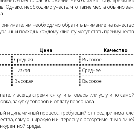
является место расположения. Чем ближе к популярным ма
. Однако, необходимо учесть, что такие места обычно зан
а.
дпринимателям необходимо обратить внимание на качество
уальный подход к каждому клиенту могут стать преимущес
Цена
Качество
Средняя
Высокое
Низкая
Среднее
Высокая
Высокое
атели всегда стремятся купить товары или услуги по само
овка, закупку товаров и оплату персонала.
жный и динамичный процесс, требующий от предпринимателе
ачества, самую широкую и интересную ассортиментную лине
онкурентной среды.