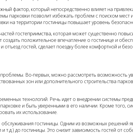
ажный фактор, который непосредственно влияет на привлек
емы парковки позволит избежать проблем с поиском мест и
овки на территории гостиницы повышает уровень безопасно
частей гостеприимства, которая может существенно повыс
 создать положительное впечатление о гостинице и обеспе
 и отъезд гостей, сделает поездку более комфортной и без
 проблемы. Во-первых, можно рассмотреть возможность ув
ствованных зон или дополнительного строительства парков
ременных технологий. Речь идет о внедрении системы пре
 парковке и быть уверенными в его наличии. Кроме того, 
ровать их использование.
 обслуживания гостиницы. Одним из возможных решений яв
 и т.д.) до гостиницы. Это снизит зависимость гостей от 