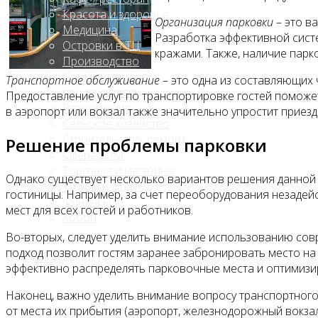
Красота и здоровье
Организация парковки
– это в
Медицина
Разработка эффективной сист
Островки в ТЦ
кражами. Также, наличие парк
Производство
Промышленное
Транспортное обслуживание
– это одна из составляющих 
производство
Предоставление услуг по транспортировке гостей поможет
Развлечения
в аэропорт или вокзал также значительно упростит приезд
Сельское хозяйство
Строительство, ремонт
Решение проблемы парковки
Сфера услуг
Торговля и магазины
Однако существует несколько вариантов решения данной
Туризм и отдых
гостиницы. Например, за счет переоборудования незадей
Финансы
мест для всех гостей и работников.
Хобби
Во-вторых, следует уделить внимание использованию сов
подход позволит гостям заранее забронировать место на
Блог
эффективно распределять парковочные места и оптимизи
Наконец, важно уделить внимание вопросу транспортного
от места их прибытия (аэропорт, железнодорожный вокзал