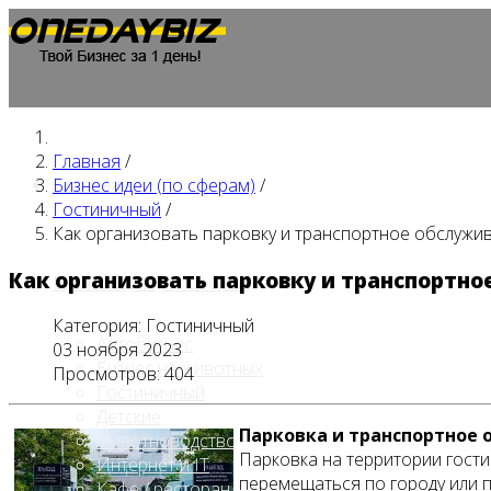
Главная
/
Главная
Бизнес идеи (по сферам)
/
Гостиничный
/
Как организовать парковку и транспортное обслужи
Как организовать парковку и транспортн
Бизнес идеи (по сферам)
Категория:
Гостиничный
Автобизнес
03 ноября 2023
Бизнес на животных
Просмотров: 404
Гостиничный
Детские
Парковка и транспортное
Животноводство
Парковка на территории гост
Интернет и IT
перемещаться по городу или п
Кафе / ресторан