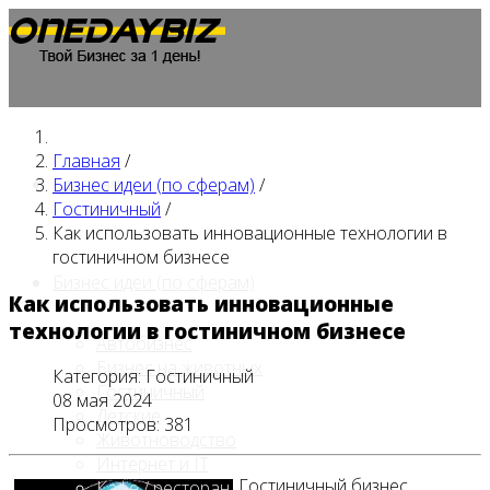
Главная
/
Главная
Бизнес идеи (по сферам)
/
Гостиничный
/
Как использовать инновационные технологии в
гостиничном бизнесе
Бизнес идеи (по сферам)
Как использовать инновационные
технологии в гостиничном бизнесе
Автобизнес
Бизнес на животных
Категория:
Гостиничный
Гостиничный
08 мая 2024
Детские
Просмотров: 381
Животноводство
Интернет и IT
Гостиничный бизнес
Кафе / ресторан