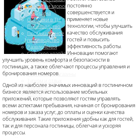
постоянно
Красота и здоровье
совершенствуется и
Медицина
применяет новые
Островки в ТЦ
технологии, чтобы улучшить
Производство
качество обслуживания
Промышленное
гостей и повысить
производство
эффективность работы.
Развлечения
Инновации помогают
Сельское хозяйство
улучшить уровень комфорта и безопасности в
Строительство, ремонт
гостиницах, а также облегчают процессы управления и
Сфера услуг
бронирования номеров.
Торговля и магазины
Туризм и отдых
Одной из наиболее значимых инноваций в гостиничном
Финансы
бизнесе является использование мобильных
Хобби
приложений, которые позволяют гостям управлять
всеми аспектами пребывания, начиная от бронирования
Блог
номеров и заказа услуг, до оплаты и оценки качества
обслуживания. Такие приложения удобны как для гостей,
так и для персонала гостиницы, облегчая и ускоряя
процессы.