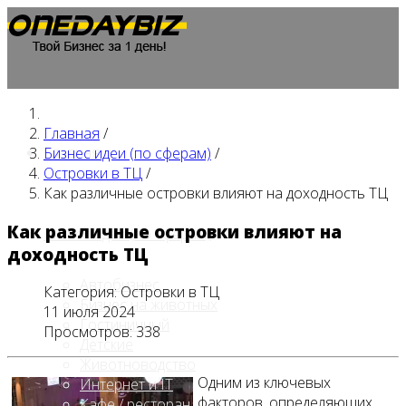
Главная
/
Главная
Бизнес идеи (по сферам)
/
Островки в ТЦ
/
Как различные островки влияют на доходность ТЦ
Как различные островки влияют на
Бизнес идеи (по сферам)
доходность ТЦ
Автобизнес
Категория:
Островки в ТЦ
Бизнес на животных
11 июля 2024
Гостиничный
Просмотров: 338
Детские
Животноводство
Одним из ключевых
Интернет и IT
факторов, определяющих
Кафе / ресторан