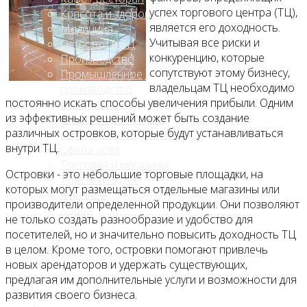
успех торгового центра (ТЦ),
Красота и здоровье
является его доходность.
Медицина
Учитывая все риски и
Островки в ТЦ
конкуренцию, которые
Производство
сопутствуют этому бизнесу,
Промышленное
владельцам ТЦ необходимо
производство
постоянно искать способы увеличения прибыли. Одним
Развлечения
из эффективных решений может быть создание
Сельское хозяйство
различных островков, которые будут устанавливаться
Строительство, ремонт
внутри ТЦ.
Сфера услуг
Торговля и магазины
Островки - это небольшие торговые площадки, на
Туризм и отдых
которых могут размещаться отдельные магазины или
Финансы
производители определенной продукции. Они позволяют
Хобби
не только создать разнообразие и удобство для
посетителей, но и значительно повысить доходность ТЦ
Блог
в целом. Кроме того, островки помогают привлечь
новых арендаторов и удержать существующих,
предлагая им дополнительные услуги и возможности для
развития своего бизнеса.