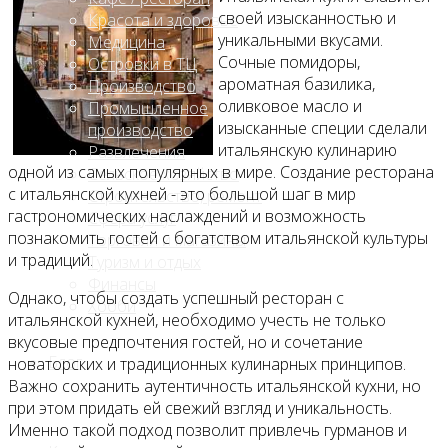
своей изысканностью и
Красота и здоровье
уникальными вкусами.
Медицина
Сочные помидоры,
Островки в ТЦ
ароматная базилика,
Производство
оливковое масло и
Промышленное
изысканные специи сделали
производство
итальянскую кулинарию
Развлечения
одной из самых популярных в мире. Создание ресторана
Сельское хозяйство
с итальянской кухней - это большой шаг в мир
Строительство, ремонт
гастрономических наслаждений и возможность
Сфера услуг
познакомить гостей с богатством итальянской культуры
Торговля и магазины
и традиций.
Туризм и отдых
Финансы
Однако, чтобы создать успешный ресторан с
Хобби
итальянской кухней, необходимо учесть не только
вкусовые предпочтения гостей, но и сочетание
Блог
новаторских и традиционных кулинарных принципов.
Важно сохранить аутентичность итальянской кухни, но
при этом придать ей свежий взгляд и уникальность.
Именно такой подход позволит привлечь гурманов и