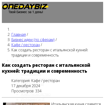
Главная
/
Главная
Бизнес идеи (по сферам)
/
Кафе / ресторан
/
Как создать ресторан с итальянской кухней:
традиции и современность
Бизнес идеи (по сферам)
Как создать ресторан с итальянской
кухней: традиции и современность
Автобизнес
Бизнес на животных
Категория:
Кафе / ресторан
Гостиничный
17 декабря 2024
Детские
Просмотров: 334
Животноводство
Интернет и IT
Итальянская кухня славится
Кафе / ресторан