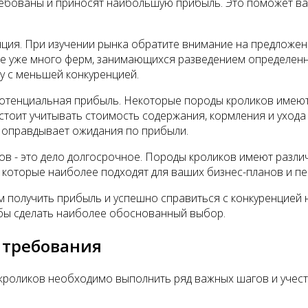
требованы и приносят наибольшую прибыль. Это поможет в
ция. При изучении рынка обратите внимание на предложен
е уже много ферм, занимающихся разведением определенных
у с меньшей конкуренцией.
отенциальная прибыль. Некоторые породы кроликов имеют 
стоит учитывать стоимость содержания, кормления и уход
а оправдывает ожидания по прибыли.
ов - это дело долгосрочное. Породы кроликов имеют разл
 которые наиболее подходят для ваших бизнес-планов и пе
м получить прибыль и успешно справиться с конкуренцией 
обы сделать наиболее обоснованный выбор.
 требования
кроликов необходимо выполнить ряд важных шагов и учест