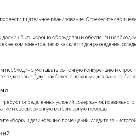
провести тщательное планирование. Определите свои цели,
ок должен быть хорошо оборудован и обеспечен необходим
сех ее компонентов, таких как клетки для разведения, склад
ом необходимо учитывать рыночную конкуренцию и спрос н
е те, которые будут наиболее выгодными для вашего бизне
ами
ни требуют определенных условий содержания, правильного
тание и своевременную ветеринарную помощь.
дите уборку и дезинфекцию помещений, следите за чистотой
аний