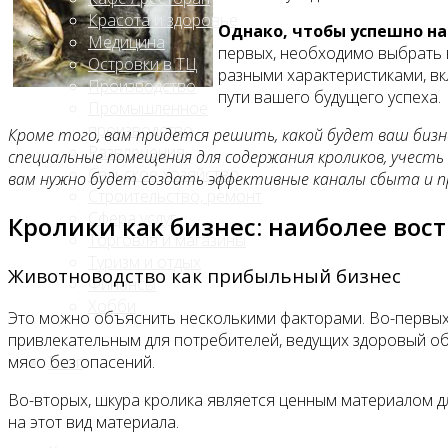
Красота и здоровье
Однако, чтобы успешно на
Медицина
первых, необходимо выбрать 
Островки в ТЦ
разными характеристиками, вк
Производство
пути вашего будущего успеха.
Промышленное
производство
Кроме того, вам придется решить, какой будет ваш бизн
Развлечения
специальные помещения для содержания кроликов, учесть
Сельское хозяйство
вам нужно будет создать эффективные каналы сбыта и пр
Строительство, ремонт
Сфера услуг
Кролики как бизнес: наиболее вос
Торговля и магазины
Туризм и отдых
Животноводство как прибыльный бизнес
Финансы
Хобби
Это можно объяснить несколькими факторами. Во-первых, 
привлекательным для потребителей, ведущих здоровый обр
мясо без опасений.
Блог
Во-вторых, шкура кролика является ценным материалом д
на этот вид материала.