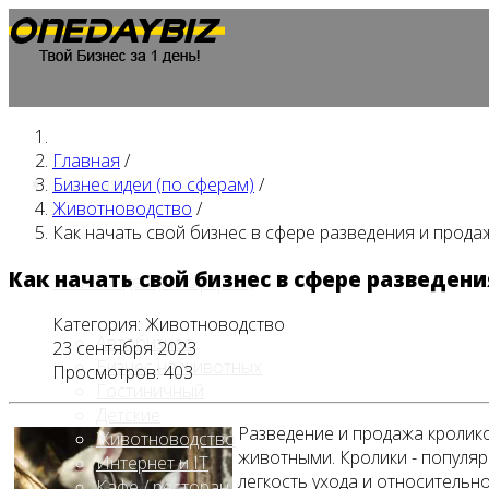
Главная
/
Главная
Бизнес идеи (по сферам)
/
Животноводство
/
Как начать свой бизнес в сфере разведения и прода
Как начать свой бизнес в сфере разведен
Бизнес идеи (по сферам)
Категория:
Животноводство
Автобизнес
23 сентября 2023
Бизнес на животных
Просмотров: 403
Гостиничный
Детские
Разведение и продажа кролико
Животноводство
животными. Кролики - популя
Интернет и IT
легкость ухода и относительн
Кафе / ресторан