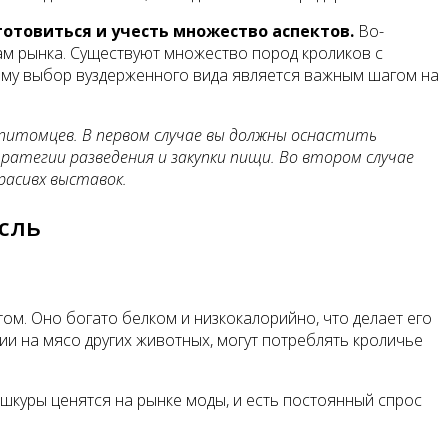
готовиться и учесть множество аспектов.
Во-
ам рынка. Существуют множество пород кроликов с
тому выбор вуздерженного вида является важным шагом на
 питомцев. В первом случае вы должны оснастить
ратегии разведения и закупки пищи. Во втором случае
расивх выставок.
асль
ом. Оно богато белком и низкокалорийно, что делает его
ии на мясо других животных, могут потреблять кроличье
шкуры ценятся на рынке моды, и есть постоянный спрос