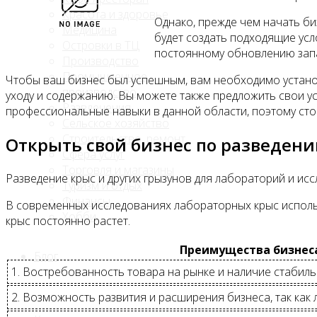
Красота и здоровье
Однако, прежде чем начать би
Медицина
будет создать подходящие усл
Островки в ТЦ
постоянному обновлению зап
Производство
Промышленное
Чтобы ваш бизнес был успешным, вам необходимо установ
производство
уходу и содержанию. Вы можете также предложить свои ус
Развлечения
профессиональные навыки в данной области, поэтому стои
Сельское хозяйство
Строительство, ремонт
Открыть свой бизнес по разведени
Сфера услуг
Торговля и магазины
Разведение крыс и других грызунов для лабораторий и и
Туризм и отдых
Финансы
В современных исследованиях лабораторных крыс исполь
Хобби
крыс постоянно растет.
Преимущества бизнеса
Блог
1. Востребованность товара на рынке и наличие стабиль
2. Возможность развития и расширения бизнеса, так ка