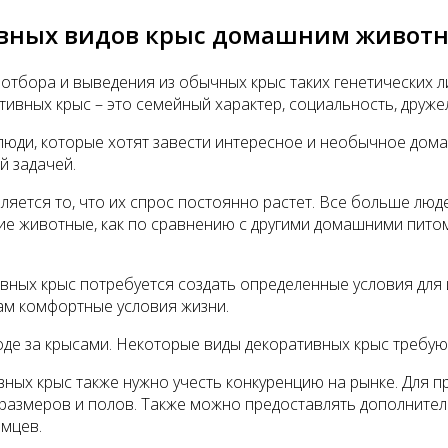
тивных видов крыс домашним живот
 отбора и выведения из обычных крыс таких генетических 
тивных крыс – это семейный характер, социальность, друж
ди, которые хотят завести интересное и необычное домаш
й задачей.
яется то, что их спрос постоянно растет. Все больше люд
ие животные, как по сравнению с другими домашними питом
вных крыс потребуется создать определенные условия для
ам комфортные условия жизни.
оде за крысами. Некоторые виды декоративных крыс требую
вных крыс также нужно учесть конкуренцию на рынке. Для 
 размеров и полов. Также можно предоставлять дополнитель
омцев.