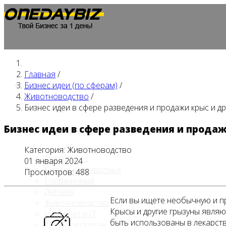
Главная
/
Главная
Бизнес идеи (по сферам)
/
Животноводство
/
Бизнес идеи в сфере разведения и продажи крыс и др
Бизнес идеи в сфере разведения и продаж
Бизнес идеи (по сферам)
Категория:
Животноводство
Автобизнес
01 января 2024
Бизнес на животных
Просмотров: 488
Гостиничный
Детские
Если вы ищете необычную и пр
Животноводство
Крысы и другие грызуны являю
Интернет и IT
быть использованы в лекарств
Кафе / ресторан