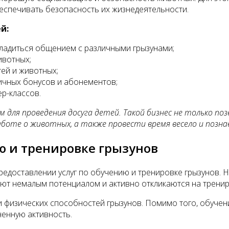
еспечивать безопасность их жизнедеятельности.
й:
ладиться общением с различными грызунами;
ивотных;
ей и животных;
ичных бонусов и абонементов;
р-классов.
 для проведения досуга детей. Такой бизнес не только п
аботе о животных, а также провести время весело и позна
ию и тренировке грызунов
едоставлении услуг по обучению и тренировке грызунов. Н
ют немалым потенциалом и активно откликаются на тренир
х и физических способностей грызунов. Помимо того, обуч
енную активность.