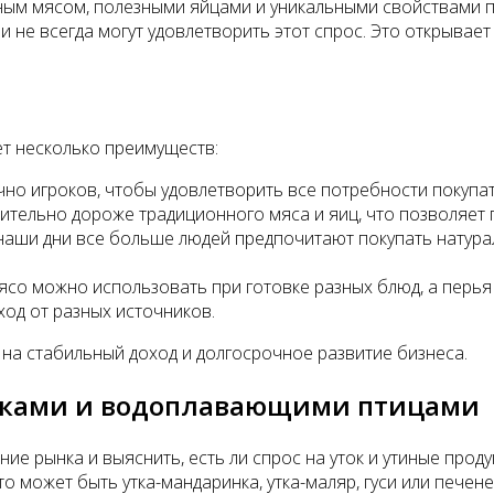
ным мясом, полезными яйцами и уникальными свойствами пе
 не всегда могут удовлетворить этот спрос. Это открывае
т несколько преимуществ:
но игроков, чтобы удовлетворить все потребности покупат
чительно дороже традиционного мяса и яиц, что позволяет 
 наши дни все больше людей предпочитают покупать натурал
со можно использовать при готовке разных блюд, а перья -
од от разных источников.
на стабильный доход и долгосрочное развитие бизнеса.
утками и водоплавающими птицами
 рынка и выяснить, есть ли спрос на уток и утиные проду
о может быть утка-мандаринка, утка-маляр, гуси или печене