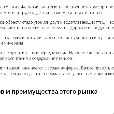
ния птиц. Ферма должна иметь просторное и комфортное п
мов или прудов, где птицы смогут купаться и пастись.
иобрести стадо уток или других водоплавающих птиц. Не
едение птиц поможет вам получить здоровое и продуктивно
доплавающими птицами - обеспечение нужной пищи и услов
и минералы.
я гнездования, сна и передвижения. На ферме должны быт
ля воспитания и содержания птенцов.
ми птицами начинается с создания фермы. Важно правильн
уход. Только тогда ваша ферма станет успешным и прибыл
в и преимущества этого рынка