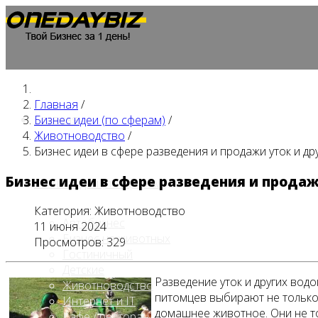
Главная
/
Главная
Бизнес идеи (по сферам)
/
Животноводство
/
Бизнес идеи в сфере разведения и продажи уток и д
Бизнес идеи в сфере разведения и прода
Бизнес идеи (по сферам)
Категория:
Животноводство
Автобизнес
11 июня 2024
Бизнес на животных
Просмотров: 329
Гостиничный
Детские
Разведение уток и других во
Животноводство
питомцев выбирают не только 
Интернет и IT
домашнее животное. Они не то
Кафе / ресторан