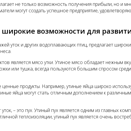
лагает не только возможность получения прибыли, но и мн
матели могут создать успешное предприятие, удовлетворя
– широкие возможности для развити
жей уток и других водоплавающих птиц, предлагает широки
неса.
ктов является мясо утки. Утиное мясо обладает нежным вк
, ножки или тушка, всегда пользуются большим спросом сре
е ценные продукты. Например, утиные яйца широко исполь
тиные яйца могут стать отличным дополнением к различны
уток, – это пух. Утиный пух является одним из главных ком
тличной теплоизоляции, утиный пух является очень востр