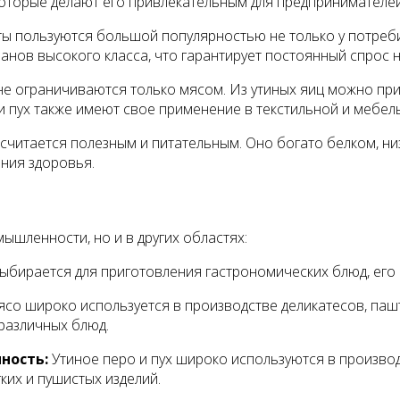
оторые делают его привлекательным для предпринимателей.
ы пользуются большой популярностью не только у потребит
анов высокого класса, что гарантирует постоянный спрос н
не ограничиваются только мясом. Из утиных яиц можно при
и пух также имеют свое применение в текстильной и мебе
считается полезным и питательным. Оно богато белком, ни
ния здоровья.
шленности, но и в других областях:
ыбирается для приготовления гастрономических блюд, его 
со широко используется в производстве деликатесов, паш
различных блюд.
ность:
Утиное перо и пух широко используются в производ
ких и пушистых изделий.