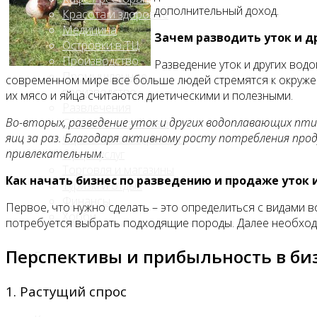
дополнительный доход.
Красота и здоровье
Медицина
Зачем разводить уток и 
Островки в ТЦ
Производство
Разведение уток и других вод
Промышленное
современном мире все больше людей стремятся к окружен
производство
их мясо и яйца считаются диетическими и полезными.
Развлечения
Во-вторых, разведение уток и других водоплавающих п
Сельское хозяйство
яиц за раз. Благодаря активному росту потребления прод
Строительство, ремонт
привлекательным.
Сфера услуг
Торговля и магазины
Как начать бизнес по разведению и продаже уток
Туризм и отдых
Финансы
Первое, что нужно сделать – это определиться с видами 
Хобби
потребуется выбрать подходящие породы. Далее необход
Перспективы и прибыльность в би
Блог
1. Растущий спрос