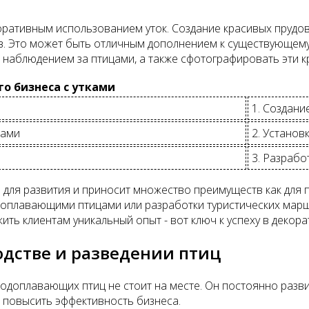
коративным использованием уток. Создание красивых пруд
тов. Это может быть отличным дополнением к существующем
наблюдением за птицами, а также сфотографировать эти кр
о бизнеса с утками
1. Создани
ками
2. Установ
3. Разрабо
для развития и приносит множество преимуществ как для 
доплавающими птицами или разработки туристических марш
ь клиентам уникальный опыт - вот ключ к успеху в декора
одстве и разведении птиц
одоплавающих птиц не стоит на месте. Он постоянно разви
 повысить эффективность бизнеса.