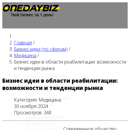
Главная
/
Главная
Бизнес идеи (по сферам)
/
Медицина
/
Бизнес идеи в области реабилитации: возможности
и тенденции рынка
Бизнес идеи (по сферам)
Бизнес идеи в области реабилитации:
возможности и тенденции рынка
Автобизнес
Бизнес на животных
Категория:
Медицина
Гостиничный
30 ноября 2024
Детские
Просмотров: 348
Животноводство
Интернет и IT
Современное общество
Кафе / ресторан