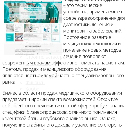
– это технические
Красота и здоровье
устройства, применяемые в
Медицина
сфере здравоохранения для
Островки в ТЦ
диагностики, лечения и
Производство
мониторинга заболеваний.
Промышленное
Постоянное развитие
производство
медицинских технологий и
Развлечения
появление новых методов
Сельское хозяйство
лечения позволяют
Строительство, ремонт
современным врачам эффективно помогать пациентам.
Сфера услуг
Поэтому, продажи медицинского оборудования
Торговля и магазины
являются неотъемлемой частью специализированного
Туризм и отдых
рынка.
Финансы
Хобби
Бизнес в области продаж медицинского оборудования
предлагает широкий спектр возможностей. Открытие
Блог
собственного предприятия в этой сфере требует знания
специфики бизнес-процессов, отличного понимания
клиентской базы и глубокого анализа рынка. Однако,
получение стабильного дохода и уважение со стороны