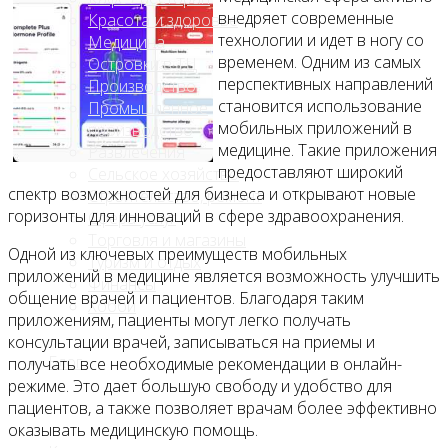
внедряет современные
Красота и здоровье
технологии и идет в ногу со
Медицина
временем. Одним из самых
Островки в ТЦ
перспективных направлений
Производство
становится использование
Промышленное
мобильных приложений в
производство
медицине. Такие приложения
Развлечения
предоставляют широкий
Сельское хозяйство
спектр возможностей для бизнеса и открывают новые
Строительство, ремонт
горизонты для инноваций в сфере здравоохранения.
Сфера услуг
Торговля и магазины
Одной из ключевых преимуществ мобильных
Туризм и отдых
приложений в медицине является возможность улучшить
Финансы
общение врачей и пациентов. Благодаря таким
Хобби
приложениям, пациенты могут легко получать
консультации врачей, записываться на приемы и
Блог
получать все необходимые рекомендации в онлайн-
режиме. Это дает большую свободу и удобство для
пациентов, а также позволяет врачам более эффективно
оказывать медицинскую помощь.