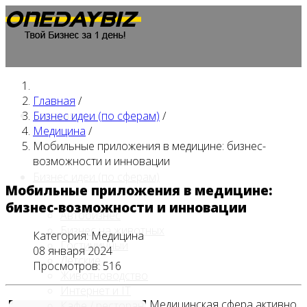
Главная
/
Главная
Бизнес идеи (по сферам)
/
Медицина
/
Мобильные приложения в медицине: бизнес-
возможности и инновации
Бизнес идеи (по сферам)
Мобильные приложения в медицине:
бизнес-возможности и инновации
Автобизнес
Бизнес на животных
Категория:
Медицина
Гостиничный
08 января 2024
Детские
Просмотров: 516
Животноводство
Интернет и IT
Медицинская сфера активно
Кафе / ресторан