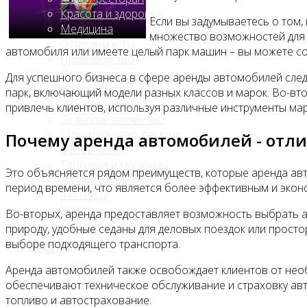
Красота и здоровье
Если вы задумываетесь о том,
Медицина
множество возможностей для 
Островки в ТЦ
автомобиля или имеете целый парк машин – вы можете с
Производство
Промышленное
Для успешного бизнеса в сфере аренды автомобилей сле
производство
парк, включающий модели разных классов и марок. Во-вт
Развлечения
привлечь клиентов, используя различные инструменты мар
Сельское хозяйство
Строительство, ремонт
Почему аренда автомобилей - отл
Сфера услуг
Торговля и магазины
Это объясняется рядом преимуществ, которые аренда ав
Туризм и отдых
период времени, что является более эффективным и эко
Финансы
Хобби
Во-вторых, аренда предоставляет возможность выбрать а
природу, удобные седаны для деловых поездок или прост
выборе подходящего транспорта.
Блог
Аренда автомобилей также освобождает клиентов от нео
обеспечивают техническое обслуживание и страховку авто
топливо и автострахование.