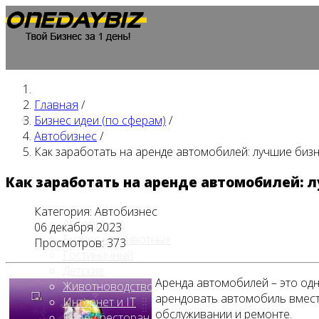
Главная
/
Главная
Бизнес идеи (по сферам)
/
Автобизнес
/
Как заработать на аренде автомобилей: лучшие биз
Как заработать на аренде автомобилей: 
Бизнес идеи (по сферам)
Категория:
Автобизнес
Автобизнес
06 декабря 2023
Бизнес на животных
Просмотров: 373
Гостиничный
Детские
Аренда автомобилей – это од
Животноводство
арендовать автомобиль вмест
Интернет и IT
обслуживании и ремонте.
Кафе / ресторан