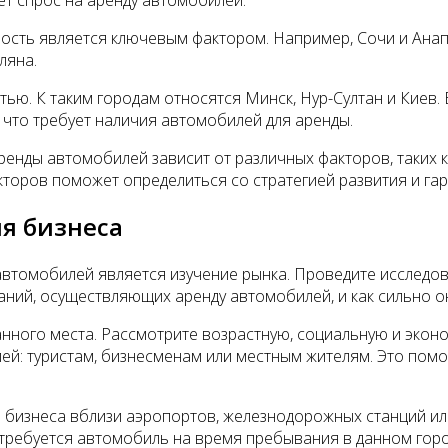
ность является ключевым фактором. Например, Сочи и Анапа
ляна.
ью. К таким городам относятся Минск, Нур-Султан и Киев. 
что требует наличия автомобилей для аренды.
енды автомобилей зависит от различных факторов, таких ка
кторов поможет определиться со стратегией развития и га
я бизнеса
втомобилей является изучение рынка. Проведите исследова
паний, осуществляющих аренду автомобилей, и как сильно он
нного места. Рассмотрите возрастную, социальную и экон
ей: туристам, бизнесменам или местным жителям. Это пом
 бизнеса вблизи аэропортов, железнодорожных станций или
требуется автомобиль на время пребывания в данном горо