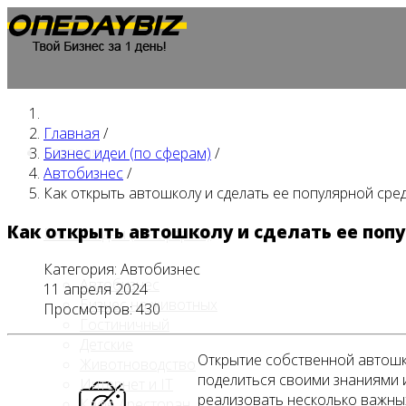
Главная
/
Главная
Бизнес идеи (по сферам)
/
Автобизнес
/
Как открыть автошколу и сделать ее популярной сре
Как открыть автошколу и сделать ее поп
Бизнес идеи (по сферам)
Категория:
Автобизнес
Автобизнес
11 апреля 2024
Бизнес на животных
Просмотров: 430
Гостиничный
Детские
Открытие собственной автошк
Животноводство
поделиться своими знаниями и
Интернет и IT
реализовать несколько важны
Кафе / ресторан