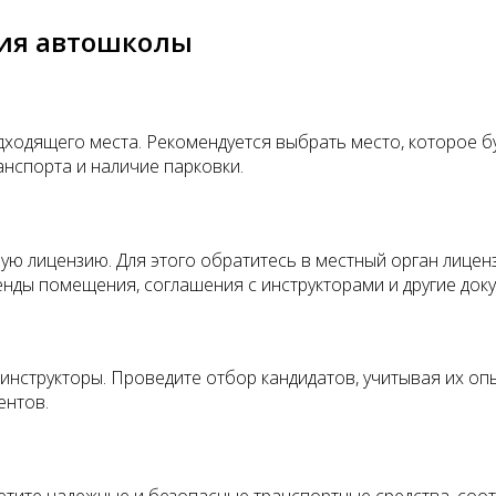
тия автошколы
одящего места. Рекомендуется выбрать место, которое бу
нспорта и наличие парковки.
ю лицензию. Для этого обратитесь в местный орган лицен
енды помещения, соглашения с инструкторами и другие док
структоры. Проведите отбор кандидатов, учитывая их опыт
ентов.
тите надежные и безопасные транспортные средства, соо