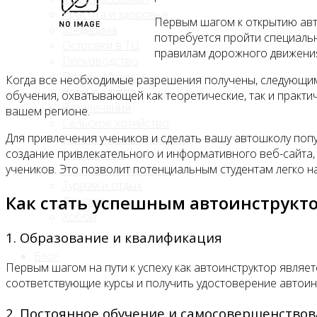
Красота и здоровье
Первым шагом к открытию авт
Медицина
потребуется пройти специальн
Островки в ТЦ
правилам дорожного движени
Производство
Промышленное
Когда все необходимые разрешения получены, следующим
производство
обучения, охватывающей как теоретические, так и практи
Развлечения
вашем регионе.
Сельское хозяйство
Для привлечения учеников и сделать вашу автошколу поп
Строительство, ремонт
создание привлекательного и информативного веб-сайта,
Сфера услуг
учеников. Это позволит потенциальным студентам легко н
Торговля и магазины
Туризм и отдых
Как стать успешным автоинструкт
Финансы
Хобби
1. Образование и квалификация
Блог
Первым шагом на пути к успеху как автоинструктор являе
соответствующие курсы и получить удостоверение автоин
2. Постоянное обучение и самосовершенство