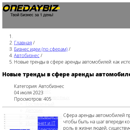
Главная
/
Главная
Бизнес идеи (по сферам)
/
Автобизнес
/
Новые тренды в сфере аренды автомобилей: как исп
Новые тренды в сфере аренды автомобиле
Бизнес идеи (по сферам)
Категория:
Автобизнес
Автобизнес
04 июля 2023
Бизнес на животных
Просмотров: 405
Гостиничный
Детские
Сфера аренды автомобилей про
Животноводство
чтобы быть на шаг впереди ко
Интернет и IT
роль в жизни людей, существ
Кафе / ресторан