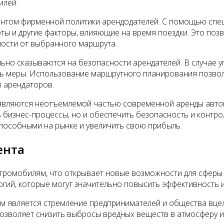
илей.
нтом фирменной политики арендодателей. С помощью спец
ы и другие факторы, влияющие на время поездки. Это поз
мости от выбранного маршрута.
но сказываются на безопасности арендателей. В случае у
ть меры. Использование маршрутного планирования позво
 арендаторов.
 являются неотъемлемой частью современной аренды авто
ь бизнес-процессы, но и обеспечить безопасность и контр
пособными на рынке и увеличить свою прибыль.
ента
ктромобилям, что открывает новые возможности для сферы
огий, которые могут значительно повысить эффективность 
ям является стремление предпринимателей и общества вце
позволяет снизить выбросы вредных веществ в атмосферу и