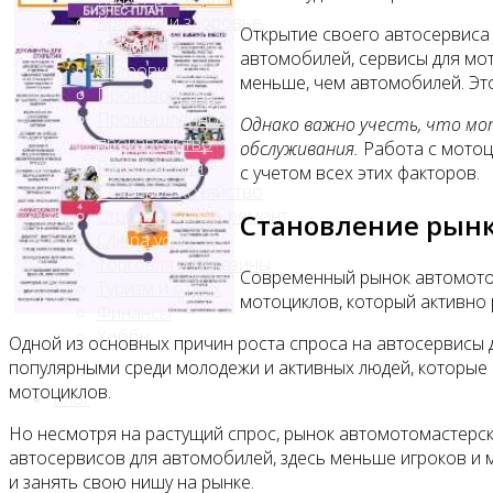
Красота и здоровье
Открытие своего автосервиса 
Медицина
автомобилей, сервисы для мо
Островки в ТЦ
меньше, чем автомобилей. Это
Производство
Промышленное
Однако важно учесть, что м
производство
обслуживания.
Работа с мотоц
Развлечения
с учетом всех этих факторов.
Сельское хозяйство
Строительство, ремонт
Становление рынк
Сфера услуг
Торговля и магазины
Современный рынок автомотос
Туризм и отдых
мотоциклов, который активно
Финансы
Хобби
Одной из основных причин роста спроса на автосервисы 
популярными среди молодежи и активных людей, которые ц
мотоциклов.
Блог
Но несмотря на растущий спрос, рынок автомотомастерск
автосервисов для автомобилей, здесь меньше игроков и 
и занять свою нишу на рынке.