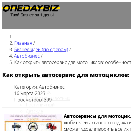
Главная
/
Главная
Бизнес идеи (по сферам)
/
Автобизнес
/
Как открыть автосервис для мотоциклов: особеннос
Как открыть автосервис для мотоциклов:
Бизнес идеи (по сферам)
Категория:
Автобизнес
Автобизнес
16 марта 2023
Бизнес на животных
Просмотров: 399
Гостиничный
Детские
Автосервисы для мотоцик
Животноводство
любителей активного отдыха и
Интернет и IT
сможет удовлетворить все их 
Кафе / ресторан