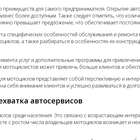
о преимуществ для самого предпринимателя. Открытие авт
бизнес более доступным. Также следует отметить, что кол
стоянно превышает предложение, что обеспечивает постоян
та специфических особенностей обслуживания и ремонта 
циклов, а также разбираться в особенностях их конструкци
имента услуг и дополнительные программы для привлечения
я мотоциклистов может привлечь больше клиентов и обесп
ля мотоциклов представляет собой перспективную и интере
 на себя внимание клиентов и успешно развиваться в долг
ехватка автосервисов
клов среди населения. Это связано с возрастающим интере
есте с ростом числа владельцев мотоциклов возникает и н