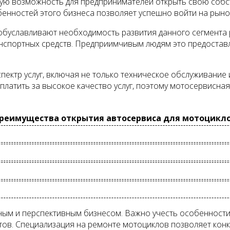
ную возможность для предпринимателей открыть свою соб
бенностей этого бизнеса позволяет успешно войти на рыно
обуславливают необходимость развития данного сегмента р
анспортных средств. Предприимчивым людям это предостав
ектр услуг, включая не только техническое обслуживание и
платить за высокое качество услуг, поэтому мотосервисна
реимущества открытия автосервиса для мотоцикл
ым и перспективным бизнесом. Важно учесть особенности 
тов. Специализация на ремонте мотоциклов позволяет кон