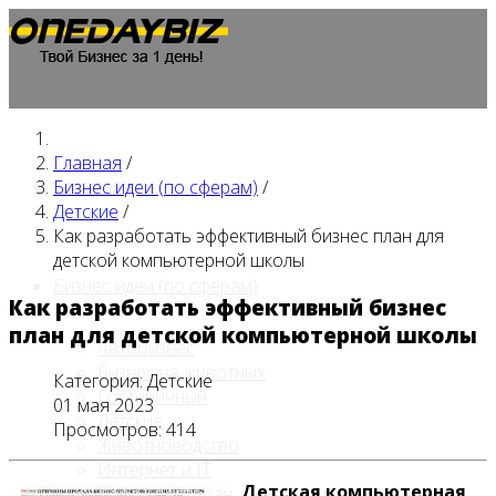
Главная
/
Главная
Бизнес идеи (по сферам)
/
Детские
/
Как разработать эффективный бизнес план для
детской компьютерной школы
Бизнес идеи (по сферам)
Как разработать эффективный бизнес
план для детской компьютерной школы
Автобизнес
Бизнес на животных
Категория:
Детские
Гостиничный
01 мая 2023
Детские
Просмотров: 414
Животноводство
Интернет и IT
Детская компьютерная
Кафе / ресторан