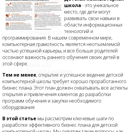
школа
- это уникальное
Красота и здоровье
место, где дети могут
Медицина
развивать свои навыки в
Островки в ТЦ
области информационных
Производство
технологий и
Промышленное
программирования. В нашем современном мире,
производство
компьютерная грамотность является неотъемлемой
Развлечения
частью успешной карьеры, и все больше родителей
Сельское хозяйство
осознают важность раннего обучения своих детей в
Строительство, ремонт
этой сфере.
Сфера услуг
Торговля и магазины
Тем не менее
, открытие и успешное ведение детской
Туризм и отдых
компьютерной школы требует хорошо проработанного
Финансы
бизнес плана. Этот план должен охватывать все аспекты
Хобби
открытия и привлечения клиентов до разработки
программ обучения и закупки необходимого
Блог
оборудования.
В этой статье
мы рассмотрим ключевые шаги по
разработке эффективного бизнес плана для детской
компьютерной школы. Мы охватим такие вопросы, как